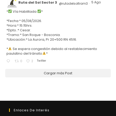
Ruta del Sol Sector 3
5 Ago
@rutadelsoltram3
·
*
Vía Habilitada
*
*Fecha:* 05/08/2026.
*Hora:* 15:15hrs.
*Dpto.:* Cesar.
*Tramo:* San Roque - Bosconia.
*Ubicación:* La Aurora, Pr 20+500 RN 4516.
*
Se espera congestión debido al restablecimiento
paulatino del tránsito
*
Twitter
0
2
Cargar más Post
Enlaces De Interés