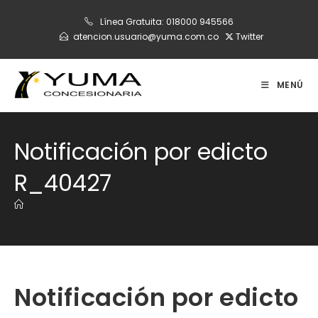
Ir
Línea Gratuita:
018000 945566
al
atencion.usuario@yuma.com.co
Twitter
contenido
MENÚ
Notificación por edicto
R_40427
Notificación por edicto