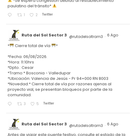
*Se espera congestión debido al restablecimiento
paulatino del tránsito*
Twitter
1
2
Ruta del Sol Sector 3
6 Ago
@rutadelsoltram3
·
*
Cierre total de vía
*
*Fecha: 06/08/2026.
*Hora: 11:10hrs
*Dpto.: Cesar
*Tramo:* Bosconia - Valledupar
*Ubicación: Valencia de Jesús - Pr 94+000 RN 8003
*Novedad:* Cierre total de vía por razones ajenas al
proyecto vial, se presentan bloqueos por parte de la
comunidad.
Twitter
3
5
Ruta del Sol Sector 3
6 Ago
@rutadelsoltram3
·
Antes de viajar este puente festivo, consulte el estado de la