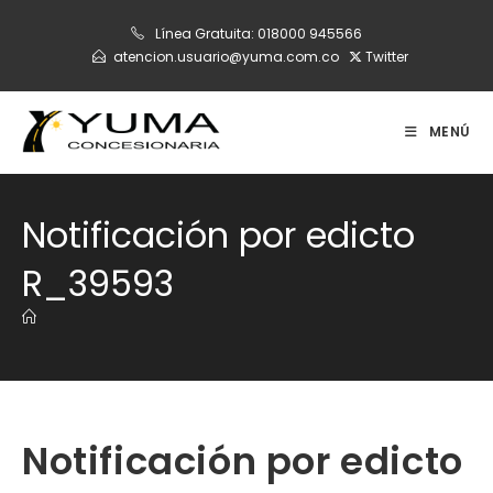
Ir
Línea Gratuita:
018000 945566
al
atencion.usuario@yuma.com.co
Twitter
contenido
MENÚ
Notificación por edicto
R_39593
Notificación por edicto