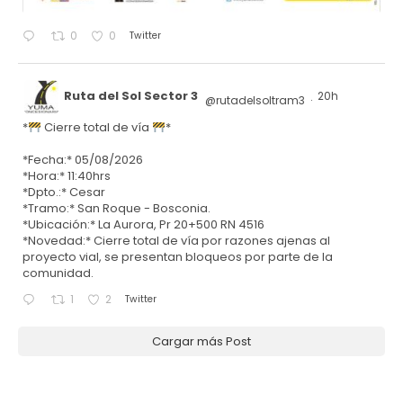
Twitter
0
0
Ruta del Sol Sector 3
20h
@rutadelsoltram3
·
*
Cierre total de vía
*
*Fecha:* 05/08/2026
*Hora:* 11:40hrs
*Dpto.:* Cesar
*Tramo:* San Roque - Bosconia.
*Ubicación:* La Aurora, Pr 20+500 RN 4516
*Novedad:* Cierre total de vía por razones ajenas al
proyecto vial, se presentan bloqueos por parte de la
comunidad.
Twitter
1
2
Cargar más Post