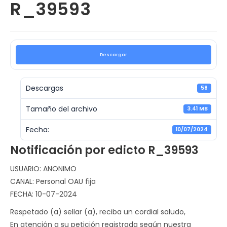
R_39593
Descargar
Descargas
58
Tamaño del archivo
3.41 MB
Fecha:
10/07/2024
Notificación por edicto R_39593
USUARIO: ANONIMO
CANAL: Personal OAU fija
FECHA: 10-07-2024
Respetado (a) sellar (a), reciba un cordial saludo,
En atención a su petición registrada según nuestra