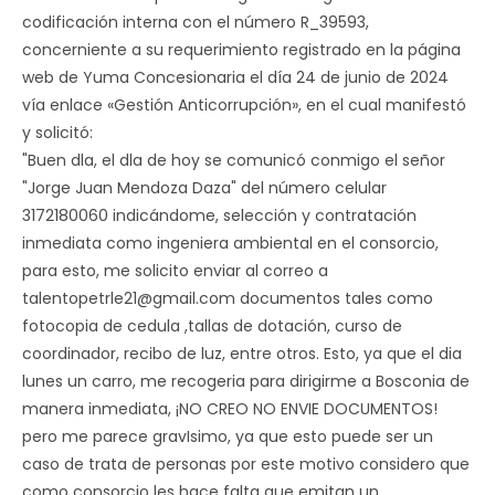
codificación interna con el número R_39593,
concerniente a su requerimiento registrado en la página
web de Yuma Concesionaria el día 24 de junio de 2024
vía enlace «Gestión Anticorrupción», en el cual manifestó
y solicitó:
"Buen dla, el dla de hoy se comunicó conmigo el señor
"Jorge Juan Mendoza Daza" del número celular
3172180060 indicándome, selección y contratación
inmediata como ingeniera ambiental en el consorcio,
para esto, me solicito enviar al correo a
talentopetrle21@gmail.com
documentos tales como
fotocopia de cedula ,tallas de dotación, curso de
coordinador, recibo de luz, entre otros. Esto, ya que el dia
lunes un carro, me recogeria para dirigirme a Bosconia de
manera inmediata, ¡NO CREO NO ENVIE DOCUMENTOS!
pero me parece gravIsimo, ya que esto puede ser un
caso de trata de personas por este motivo considero que
como consorcio les hace falta que emitan un