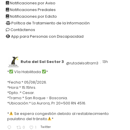
Notificaciones por Aviso
Notificaciones Prediales
Notificaciones por Edicto
Política de Tratamiento de la Información
Contáctenos
App para Personas con Discapacidad
Ruta del Sol Sector 3
13h
@rutadelsoltram3
·
*
Vía Habilitada
*
*Fecha:* 05/08/2026.
*Hora:* 15:15hrs.
*Dpto.:* Cesar.
*Tramo:* San Roque - Bosconia.
*Ubicación:* La Aurora, Pr 20+500 RN 4516.
*
Se espera congestión debido al restablecimiento
paulatino del tránsito
*
Twitter
0
1