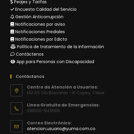
Peajes y Tarifas
Encuesta Calidad del Servicio
Gestión Anticorrupción
Notificaciones por aviso
Notificaciones Prediales
Notificaciones por Edicto
Política de tratamiento de la información
Contáctenos
App para Personas con Discapacidad
Contáctanos
Centro de Atención a Usuarios:
KM 3.5 Vía Bosconia - El Copey, Cesar
Línea Gratuita de Emergencias:
018000-945566
Correo Electrónico:
Se
atencion.usuario@yuma.com.co
abre