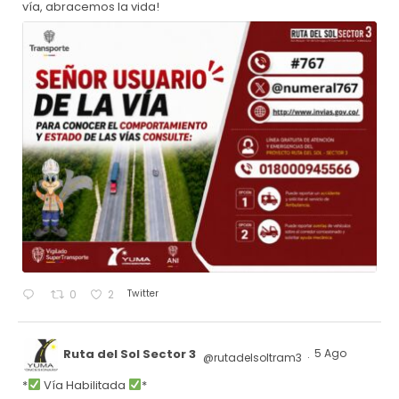
vía, abracemos la vida!
Twitter
0
2
Ruta del Sol Sector 3
5 Ago
@rutadelsoltram3
·
*
Vía Habilitada
*