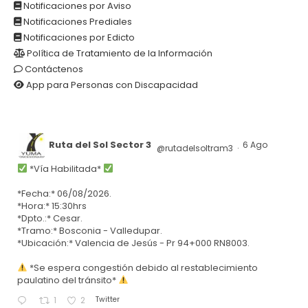
Notificaciones por Aviso
Notificaciones Prediales
Notificaciones por Edicto
Política de Tratamiento de la Información
Contáctenos
App para Personas con Discapacidad
Ruta del Sol Sector 3
6 Ago
@rutadelsoltram3
·
*Vía Habilitada*
*Fecha:* 06/08/2026.
*Hora:* 15:30hrs
*Dpto.:* Cesar.
*Tramo:* Bosconia - Valledupar.
*Ubicación:* Valencia de Jesús - Pr 94+000 RN8003.
*Se espera congestión debido al restablecimiento
paulatino del tránsito*
Twitter
1
2