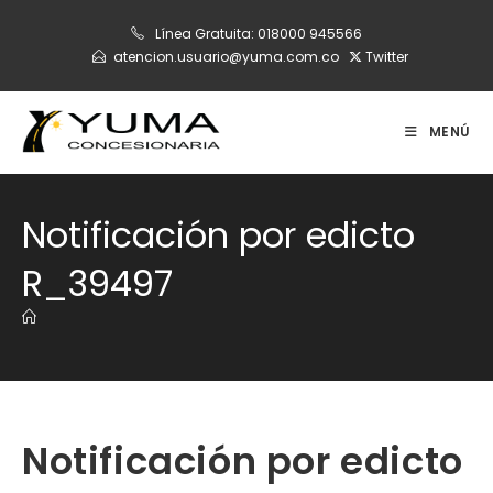
Ir
Línea Gratuita:
018000 945566
al
atencion.usuario@yuma.com.co
Twitter
contenido
MENÚ
Notificación por edicto
R_39497
Notificación por edicto