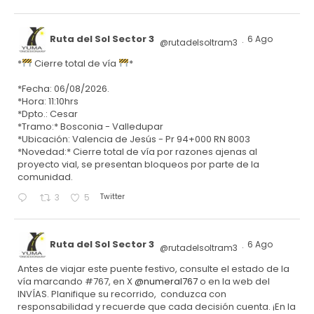
Ruta del Sol Sector 3
6 Ago
@rutadelsoltram3
·
*
Cierre total de vía
*
*Fecha: 06/08/2026.
*Hora: 11:10hrs
*Dpto.: Cesar
*Tramo:* Bosconia - Valledupar
*Ubicación: Valencia de Jesús - Pr 94+000 RN 8003
*Novedad:* Cierre total de vía por razones ajenas al
proyecto vial, se presentan bloqueos por parte de la
comunidad.
Twitter
3
5
Ruta del Sol Sector 3
6 Ago
@rutadelsoltram3
·
Antes de viajar este puente festivo, consulte el estado de la
vía marcando #767, en X
@numeral767
o en la web del
INVÍAS. Planifique su recorrido, conduzca con
responsabilidad y recuerde que cada decisión cuenta. ¡En la