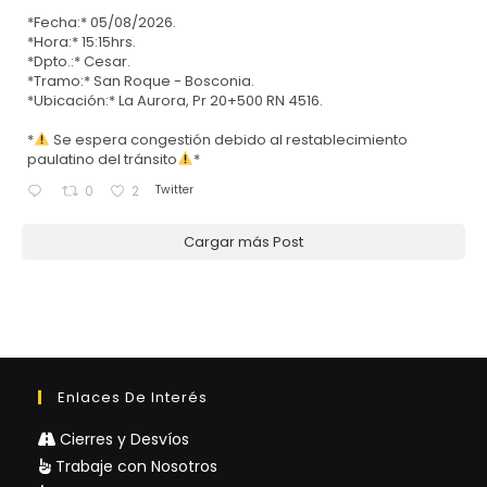
*Fecha:* 05/08/2026.
*Hora:* 15:15hrs.
*Dpto.:* Cesar.
*Tramo:* San Roque - Bosconia.
*Ubicación:* La Aurora, Pr 20+500 RN 4516.
*
Se espera congestión debido al restablecimiento
paulatino del tránsito
*
Twitter
0
2
Cargar más Post
Enlaces De Interés
Cierres y Desvíos
Trabaje con Nosotros