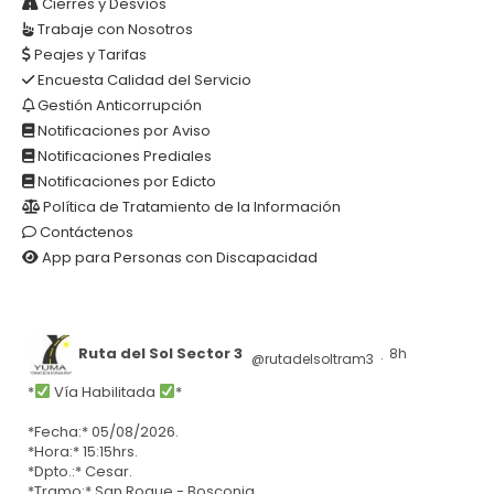
Cierres y Desvíos
Trabaje con Nosotros
Peajes y Tarifas
Encuesta Calidad del Servicio
Gestión Anticorrupción
Notificaciones por Aviso
Notificaciones Prediales
Notificaciones por Edicto
Política de Tratamiento de la Información
Contáctenos
App para Personas con Discapacidad
Ruta del Sol Sector 3
8h
@rutadelsoltram3
·
*
Vía Habilitada
*
*Fecha:* 05/08/2026.
*Hora:* 15:15hrs.
*Dpto.:* Cesar.
*Tramo:* San Roque - Bosconia.