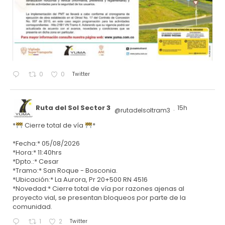
Twitter
0
0
Ruta del Sol Sector 3
15h
@rutadelsoltram3
·
*
Cierre total de vía
*
*Fecha:* 05/08/2026
*Hora:* 11:40hrs
*Dpto.:* Cesar
*Tramo:* San Roque - Bosconia.
*Ubicación:* La Aurora, Pr 20+500 RN 4516
*Novedad:* Cierre total de vía por razones ajenas al
proyecto vial, se presentan bloqueos por parte de la
comunidad.
Twitter
1
2