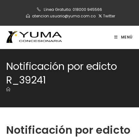
Ir
Línea Gratuita:
018000 945566
al
atencion.usuario@yuma.com.co
Twitter
contenido
MENÚ
Notificación por edicto
R_39241
Notificación por edicto