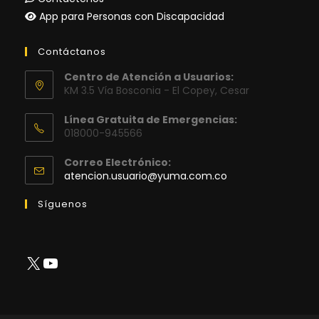
App para Personas con Discapacidad
Contáctanos
Centro de Atención a Usuarios:
KM 3.5 Vía Bosconia - El Copey, Cesar
Línea Gratuita de Emergencias:
018000-945566
Correo Electrónico:
Se
atencion.usuario@yuma.com.co
abre
en
Síguenos
tu
aplicación
X
YouTube