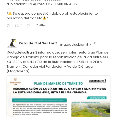
*Ubicación:* La Aurora, Pr 20+500 RN 4516.
*
Se espera congestión debido al restablecimiento
paulatino del tránsito
*
Twitter
0
1
Ruta del Sol Sector 3
11h
@rutadelsoltram3
·
@rutadelsoltram3
informa que, se implementará un Plan de
Manejo de Tránsito para la rehabilitación de la vía entre el K
43+320 y el K 44+710 de la Ruta Nacional 4518, Hito 21B1 MJ –
Tramo 4. Corredor vial Fundación – Ye de Ciénaga
(Magdalena).