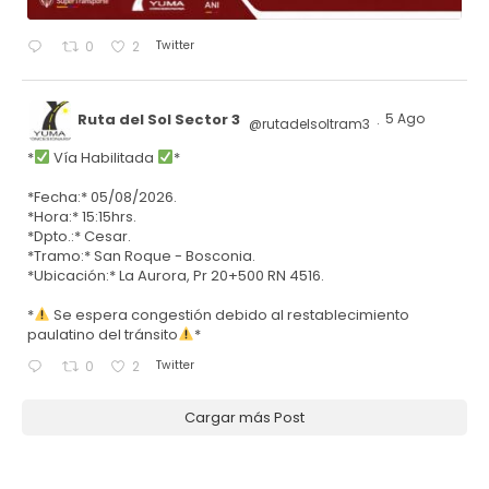
Twitter
0
2
Ruta del Sol Sector 3
5 Ago
@rutadelsoltram3
·
*
Vía Habilitada
*
*Fecha:* 05/08/2026.
*Hora:* 15:15hrs.
*Dpto.:* Cesar.
*Tramo:* San Roque - Bosconia.
*Ubicación:* La Aurora, Pr 20+500 RN 4516.
*
Se espera congestión debido al restablecimiento
paulatino del tránsito
*
Twitter
0
2
Cargar más Post