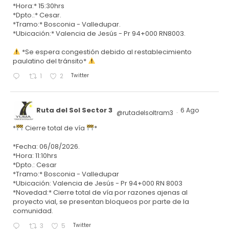
*Hora:* 15:30hrs
*Dpto.:* Cesar.
*Tramo:* Bosconia - Valledupar.
*Ubicación:* Valencia de Jesús - Pr 94+000 RN8003.
*Se espera congestión debido al restablecimiento
paulatino del tránsito*
Twitter
1
2
Ruta del Sol Sector 3
6 Ago
@rutadelsoltram3
·
*
Cierre total de vía
*
*Fecha: 06/08/2026.
*Hora: 11:10hrs
*Dpto.: Cesar
*Tramo:* Bosconia - Valledupar
*Ubicación: Valencia de Jesús - Pr 94+000 RN 8003
*Novedad:* Cierre total de vía por razones ajenas al
proyecto vial, se presentan bloqueos por parte de la
comunidad.
Twitter
3
5