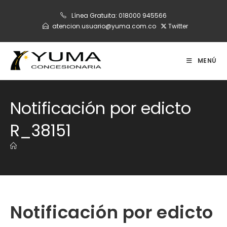
Ir
Línea Gratuita:
018000 945566
al
atencion.usuario@yuma.com.co
Twitter
contenido
MENÚ
Notificación por edicto
R_38151
Notificación por edicto