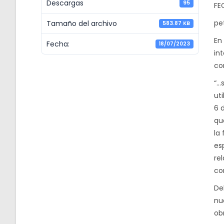
Descargas
95
FE
pe
Tamaño del archivo
583.87 KB
En
Fecha:
18/07/2023
in
co
“…
uti
6 
qu
la
es
re
con
De
nu
ob