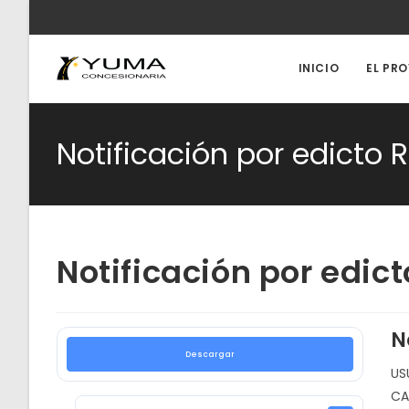
Ir
al
contenido
INICIO
EL PR
Notificación por edicto
Notificación por edic
N
Descargar
US
CA