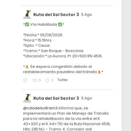
Ruta del Sol Sector 3
5 Ago
*
Vía Habilitada
*
*Fecha:* 05/08/2026.
*Hora:* 15:15hrs.
*Dpto.:* Cesar.
*Tramo:* San Roque - Bosconia.
*Ubicación:* La Aurora, Pr 20+500 RN 4516.
*
Se espera congestión debido al
restablecimiento paulatino del tránsito
*
Twitter
0
2
Ruta del Sol Sector 3
5 Ago
@rutadelsoltram3
informa que, se
implementará un Plan de Manejo de Tránsito
para la rehabilitación de la vía entre el K
43+320 y el K 44+710 de la Ruta Nacional 4518,
Hito 21B1 MJ – Tramo 4. Corredor vial