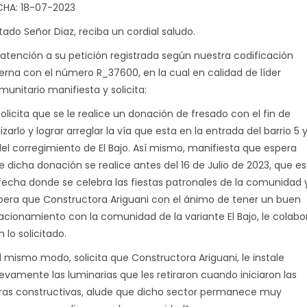
CHA: 18-07-2023
tado Señor Diaz, reciba un cordial saludo.
 atención a su petición registrada según nuestra codificación
terna con el número R_37600, en la cual en calidad de líder
munitario manifiesta y solicita:
solicita que se le realice un donación de fresado con el fin de
lizarlo y lograr arreglar la vía que esta en la entrada del barrio 5 
del corregimiento de El Bajo. Así mismo, manifiesta que espera
e dicha donación se realice antes del 16 de Julio de 2023, que es
 fecha donde se celebra las fiestas patronales de la comunidad 
pera que Constructora Ariguani con el ánimo de tener un buen
lacionamiento con la comunidad de la variante El Bajo, le colabo
 lo solicitado.
l mismo modo, solicita que Constructora Ariguani, le instale
evamente las luminarias que les retiraron cuando iniciaron las
ras constructivas, alude que dicho sector permanece muy