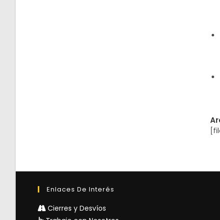
Ar
[fi
Enlaces De Interés
Cierres y Desvíos