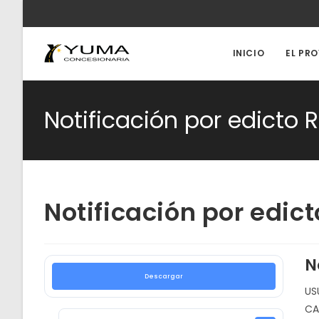
Ir
al
contenido
INICIO
EL PR
Notificación por edicto
Notificación por edic
N
Descargar
US
CA