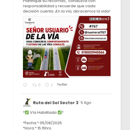
Planifique su recorrido, conduzca con
responsabilidad y recuerde que cada
decisión cuenta. ¡En la vía, abracemos la vida!
Twitter
0
2
Ruta del Sol Sector 3
5 Ago
*
Vía Habilitada
*
*Fecha:* 05/08/2026.
*Hora:* 15:15hrs.