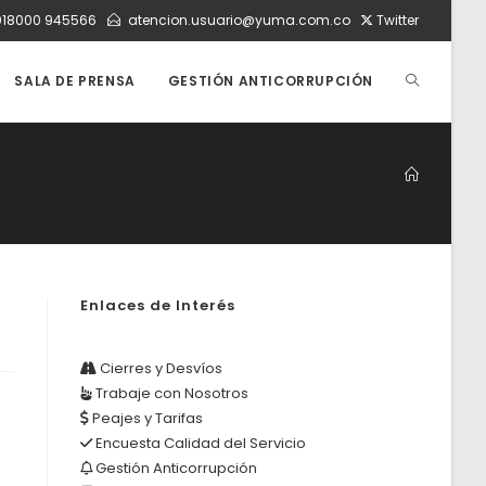
018000 945566
atencion.usuario@yuma.com.co
Twitter
ALTERNAR
SALA DE PRENSA
GESTIÓN ANTICORRUPCIÓN
BÚSQUEDA
DE
Enlaces de Interés
LA
Cierres y Desvíos
Trabaje con Nosotros
WEB
Peajes y Tarifas
Encuesta Calidad del Servicio
Gestión Anticorrupción