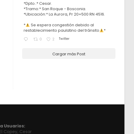
*Dpto.:* Cesar.
*Tramo:* San Roque - Bosconia.
*Ubicación:* La Aurora, Pr 20+500 RN 4516.
*
Se espera congestión debido al
restablecimiento paulatino del tránsito
*
Twitter
0
2
Cargar más Post
a Usuarios:
 El Copey, Cesar