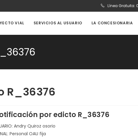
Línea Gratuita:
OYECTO VIAL
SERVICIOS AL USUARIO
LA CONCESIONARIA
 R_36376
to R_36376
otificación por edicto R_36376
UARIO: Andry Quiroz osorio
NAL: Personal OAU fija