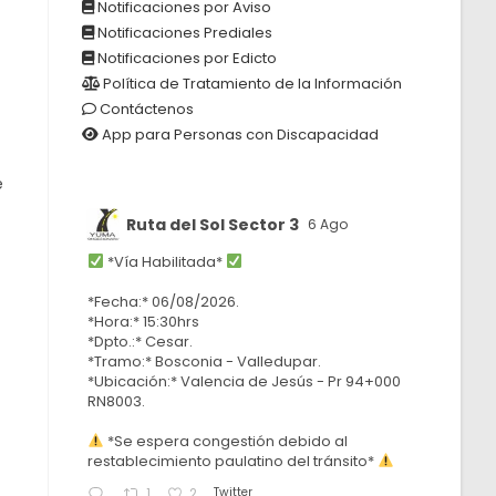
Notificaciones por Aviso
Notificaciones Prediales
Notificaciones por Edicto
Política de Tratamiento de la Información
Contáctenos
App para Personas con Discapacidad
e
Ruta del Sol Sector 3
6 Ago
*Vía Habilitada*
*Fecha:* 06/08/2026.
*Hora:* 15:30hrs
*Dpto.:* Cesar.
*Tramo:* Bosconia - Valledupar.
*Ubicación:* Valencia de Jesús - Pr 94+000
RN8003.
*Se espera congestión debido al
restablecimiento paulatino del tránsito*
Twitter
1
2