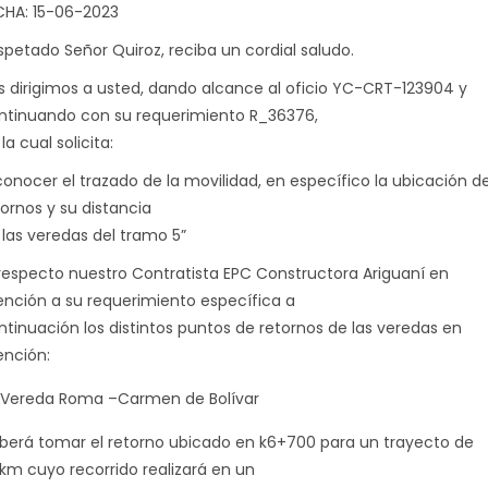
CHA: 15-06-2023
spetado Señor Quiroz, reciba un cordial saludo.
s dirigimos a usted, dando alcance al oficio YC-CRT-123904 y
ntinuando con su requerimiento R_36376,
la cual solicita:
conocer el trazado de la movilidad, en específico la ubicación d
tornos y su distancia
 las veredas del tramo 5”
 respecto nuestro Contratista EPC Constructora Ariguaní en
ención a su requerimiento específica a
ntinuación los distintos puntos de retornos de las veredas en
nción:
Vereda Roma –Carmen de Bolívar
berá tomar el retorno ubicado en k6+700 para un trayecto de
2km cuyo recorrido realizará en un