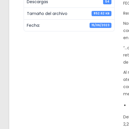
Descargas
54
FE
Re
Tamaño del archivo
852.62 KB
No
Fecha:
15/06/2023
co
en 
“…
re
de
Al
at
co
me
De
2,