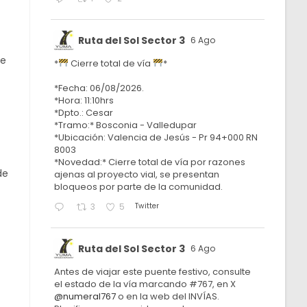
Ruta del Sol Sector 3
6 Ago
te
*
Cierre total de vía
*
*Fecha: 06/08/2026.
*Hora: 11:10hrs
*Dpto.: Cesar
*Tramo:* Bosconia - Valledupar
*Ubicación: Valencia de Jesús - Pr 94+000 RN
8003
*Novedad:* Cierre total de vía por razones
de
ajenas al proyecto vial, se presentan
bloqueos por parte de la comunidad.
Twitter
3
5
Ruta del Sol Sector 3
6 Ago
Antes de viajar este puente festivo, consulte
el estado de la vía marcando #767, en X
@numeral767
o en la web del INVÍAS.