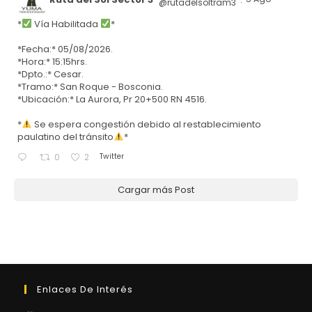
@rutadelsoltram3
·
*
Vía Habilitada
*
*Fecha:* 05/08/2026.
*Hora:* 15:15hrs.
*Dpto.:* Cesar.
*Tramo:* San Roque - Bosconia.
*Ubicación:* La Aurora, Pr 20+500 RN 4516.
*
Se espera congestión debido al restablecimiento
paulatino del tránsito
*
Twitter
0
2
Cargar más Post
Enlaces De Interés