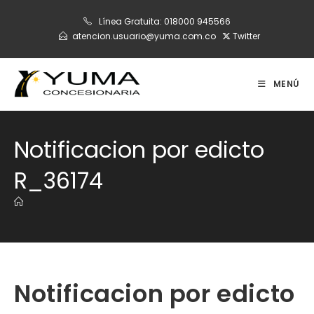
Ir
Línea Gratuita:
018000 945566
al
atencion.usuario@yuma.com.co
Twitter
contenido
MENÚ
Notificacion por edicto
R_36174
Notificacion por edicto