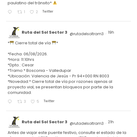
paulatino del tránsito*
Twitter
1
2
Ruta del Sol Sector 3
19h
@rutadelsoltram3
·
*
Cierre total de vía
*
*Fecha: 06/08/2026.
*Hora: 11:10hrs
*Dpto.: Cesar
*Tramo:* Bosconia - Valledupar
*Ubicación: Valencia de Jesús - Pr 94+000 RN 8003
*Novedad:* Cierre total de vía por razones ajenas al
proyecto vial, se presentan bloqueos por parte de la
comunidad.
Twitter
3
5
Ruta del Sol Sector 3
21h
@rutadelsoltram3
·
Antes de viajar este puente festivo, consulte el estado de la