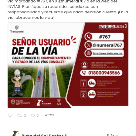
vía marcando #767, en X
@numeral767
o en la web del
INVÍAS. Planifique su recorrido, conduzca con
responsabilidad y recuerde que cada decisión cuenta. ¡En la
vía, abracemos la vida!
Twitter
0
2
Ruta del Sol Sector 3
5 Ago