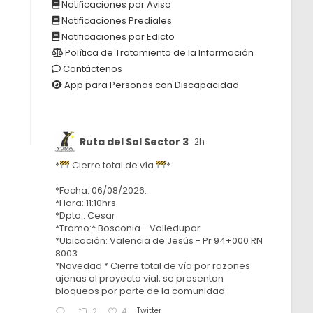
Notificaciones por Aviso
Notificaciones Prediales
Notificaciones por Edicto
Política de Tratamiento de la Información
Contáctenos
App para Personas con Discapacidad
Ruta del Sol Sector 3
2h
*
Cierre total de vía
*
*Fecha: 06/08/2026.
*Hora: 11:10hrs
*Dpto.: Cesar
*Tramo:* Bosconia - Valledupar
*Ubicación: Valencia de Jesús - Pr 94+000 RN
8003
*Novedad:* Cierre total de vía por razones
ajenas al proyecto vial, se presentan
bloqueos por parte de la comunidad.
Twitter
2
4