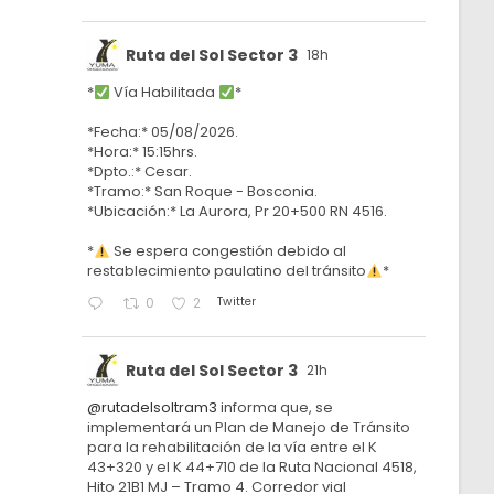
Ruta del Sol Sector 3
18h
*
Vía Habilitada
*
*Fecha:* 05/08/2026.
*Hora:* 15:15hrs.
*Dpto.:* Cesar.
*Tramo:* San Roque - Bosconia.
*Ubicación:* La Aurora, Pr 20+500 RN 4516.
*
Se espera congestión debido al
restablecimiento paulatino del tránsito
*
Twitter
0
2
Ruta del Sol Sector 3
21h
@rutadelsoltram3
informa que, se
implementará un Plan de Manejo de Tránsito
para la rehabilitación de la vía entre el K
43+320 y el K 44+710 de la Ruta Nacional 4518,
Hito 21B1 MJ – Tramo 4. Corredor vial