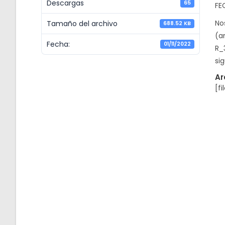
Descargas
65
FE
No
Tamaño del archivo
688.52 KB
(a
Fecha:
01/11/2022
R_
si
Ar
[fi