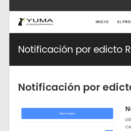
Ir
al
contenido
INICIO
EL PR
Notificación por edicto
Notificación por edi
N
Descargar
US
CA