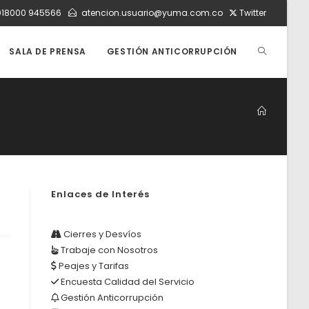
018000 945566
atencion.usuario@yuma.com.co
Twitter
ALTERNAR
SALA DE PRENSA
GESTIÓN ANTICORRUPCIÓN
BÚSQUEDA
DE
Enlaces de Interés
LA
Cierres y Desvíos
Trabaje con Nosotros
WEB
Peajes y Tarifas
Encuesta Calidad del Servicio
Gestión Anticorrupción