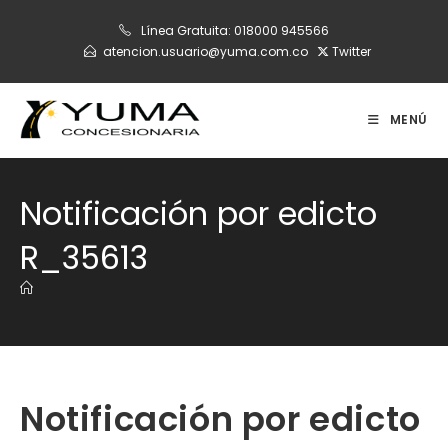
Ir
Línea Gratuita:
018000 945566
al
atencion.usuario@yuma.com.co
Twitter
contenido
MENÚ
Notificación por edicto
R_35613
Notificación por edicto