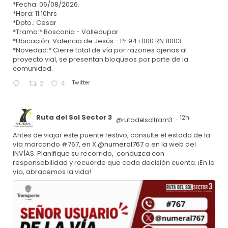
*Fecha: 06/08/2026.
*Hora: 11:10hrs
*Dpto.: Cesar
*Tramo:* Bosconia - Valledupar
*Ubicación: Valencia de Jesús - Pr 94+000 RN 8003
*Novedad:* Cierre total de vía por razones ajenas al
proyecto vial, se presentan bloqueos por parte de la
comunidad.
Twitter
2
4
Ruta del Sol Sector 3
12h
@rutadelsoltram3
·
Antes de viajar este puente festivo, consulte el estado de la
vía marcando #767, en X
@numeral767
o en la web del
INVÍAS. Planifique su recorrido, conduzca con
responsabilidad y recuerde que cada decisión cuenta. ¡En la
vía, abracemos la vida!