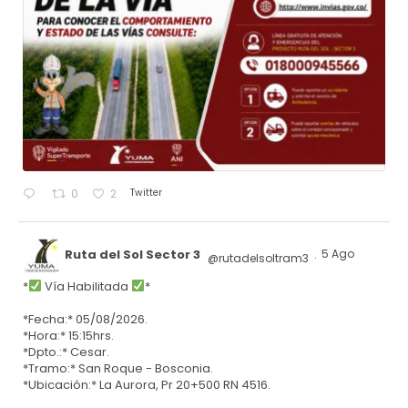
Twitter
0
2
Ruta del Sol Sector 3
5 Ago
@rutadelsoltram3
·
*
Vía Habilitada
*
*Fecha:* 05/08/2026.
*Hora:* 15:15hrs.
*Dpto.:* Cesar.
*Tramo:* San Roque - Bosconia.
*Ubicación:* La Aurora, Pr 20+500 RN 4516.