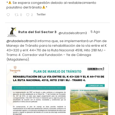
*
Se espera congestión debido al restablecimiento
paulatino del tránsito
*
Twitter
0
2
Ruta del Sol Sector 3
5 Ago
@rutadelsoltram3
·
@rutadelsoltram3
informa que, se implementará un Plan de
Manejo de Tránsito para la rehabilitación de la vía entre el K
43+320 y el K 44+710 de la Ruta Nacional 4518, Hito 21B1 MJ –
Tramo 4. Corredor vial Fundación – Ye de Ciénaga
(Magdalena).