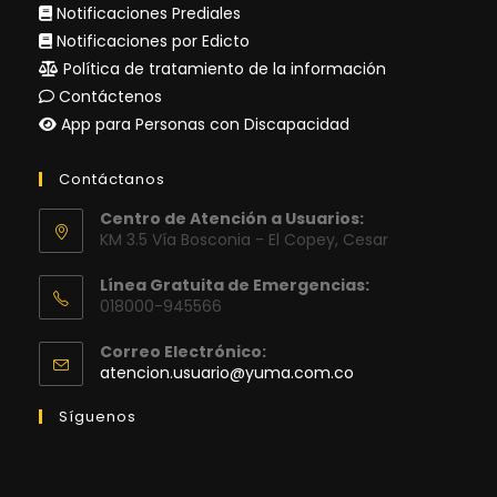
Notificaciones Prediales
Notificaciones por Edicto
Política de tratamiento de la información
Contáctenos
App para Personas con Discapacidad
Contáctanos
Centro de Atención a Usuarios:
KM 3.5 Vía Bosconia - El Copey, Cesar
Línea Gratuita de Emergencias:
018000-945566
Correo Electrónico:
Se
atencion.usuario@yuma.com.co
abre
en
Síguenos
tu
aplicación