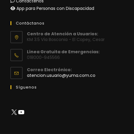
Contáctenos
App para Personas con Discapacidad
Contáctanos
Centro de Atención a Usuarios:
KM 3.5 Vía Bosconia - El Copey, Cesar
Línea Gratuita de Emergencias:
018000-945566
Correo Electrónico:
Se
atencion.usuario@yuma.com.co
abre
en
Síguenos
tu
aplicación
X
YouTube