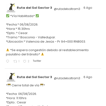
Ruta del Sol Sector 3
6 Ago
@rutadelsoltram3
·
*Vía Habilitada*
*Fecha:* 06/08/2026.
*Hora:* 15:30hrs
*Dpto.:* Cesar.
*Tramo:* Bosconia - Valledupar.
*Ubicación:* Valencia de Jesús - Pr 94+000 RN8003.
*Se espera congestión debido al restablecimiento
paulatino del tránsito*
Twitter
1
2
Ruta del Sol Sector 3
6 Ago
@rutadelsoltram3
·
*
Cierre total de vía
*
*Fecha: 06/08/2026.
*Hora: 11:10hrs
*Dpto.: Cesar