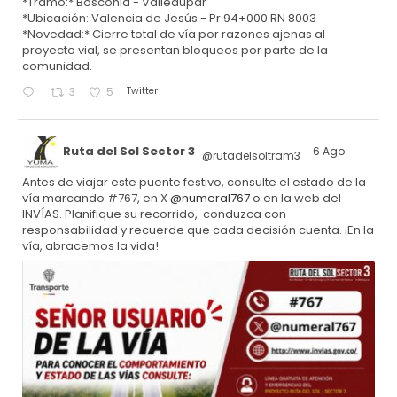
*Tramo:* Bosconia - Valledupar
*Ubicación: Valencia de Jesús - Pr 94+000 RN 8003
*Novedad:* Cierre total de vía por razones ajenas al
proyecto vial, se presentan bloqueos por parte de la
comunidad.
Twitter
3
5
Ruta del Sol Sector 3
6 Ago
@rutadelsoltram3
·
Antes de viajar este puente festivo, consulte el estado de la
vía marcando #767, en X
@numeral767
o en la web del
INVÍAS. Planifique su recorrido, conduzca con
responsabilidad y recuerde que cada decisión cuenta. ¡En la
vía, abracemos la vida!