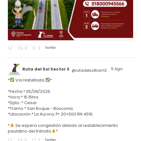
Twitter
0
2
Ruta del Sol Sector 3
5 Ago
@rutadelsoltram3
·
*
Vía Habilitada
*
*Fecha:* 05/08/2026.
*Hora:* 15:15hrs.
*Dpto.:* Cesar.
*Tramo:* San Roque - Bosconia.
*Ubicación:* La Aurora, Pr 20+500 RN 4516.
*
Se espera congestión debido al restablecimiento
paulatino del tránsito
*
Twitter
0
2