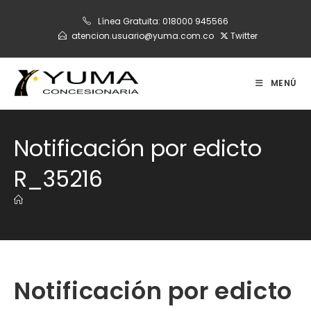
Ir
Línea Gratuita:
018000 945566
al
atencion.usuario@yuma.com.co
Twitter
contenido
MENÚ
Notificación por edicto
R_35216
Notificación por edicto