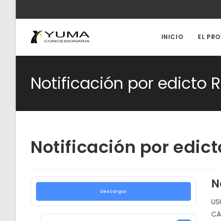
Ir
al
contenido
INICIO
EL PR
Notificación por edicto
Notificación por edi
N
Descargar
US
CA