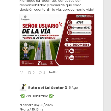
Planifique su recorrido, conduzca con
responsabilidad y recuerde que cada
decisión cuenta. ¡En la vía, abracemos la vida!
Twitter
0
2
Ruta del Sol Sector 3
5 Ago
*
Vía Habilitada
*
*Fecha:* 05/08/2026.
*Hora:* 15:15hrs.