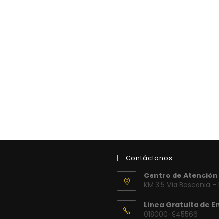
Contáctanos
Centro de Atención 
KM 3.5 Vía Bosconia -
Línea Gratuita de E
018000-945566