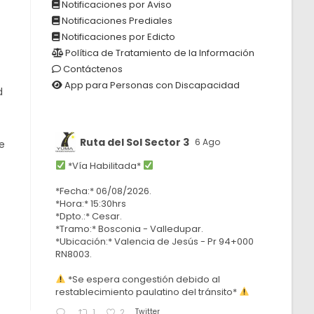
Notificaciones por Aviso
Notificaciones Prediales
Notificaciones por Edicto
Política de Tratamiento de la Información
Contáctenos
App para Personas con Discapacidad
d
Ruta del Sol Sector 3
6 Ago
e
*Vía Habilitada*
*Fecha:* 06/08/2026.
*Hora:* 15:30hrs
*Dpto.:* Cesar.
*Tramo:* Bosconia - Valledupar.
*Ubicación:* Valencia de Jesús - Pr 94+000
RN8003.
*Se espera congestión debido al
restablecimiento paulatino del tránsito*
Twitter
1
2