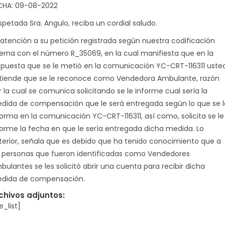
CHA: 09-08-2022
spetada Sra. Angulo, reciba un cordial saludo.
 atención a su petición registrada según nuestra codificación
terna con el número R_35069, en la cual manifiesta que en la
spuesta que se le metió en la comunicación YC-CRT-116311 uste
tiende que se le reconoce como Vendedora Ambulante, razón
r la cual se comunica solicitando se le informe cual sería la
dida de compensación que le será entregada según lo que se l
forma en la comunicación YC-CRT-116311, así como, solicita se le
forme la fecha en que le sería entregada dicha medida. Lo
terior, señala que es debido que ha tenido conocimiento que a
s personas que fueron identificadas como Vendedores
bulantes se les solicitó abrir una cuenta para recibir dicha
dida de compensación.
chivos adjuntos:
le_list]