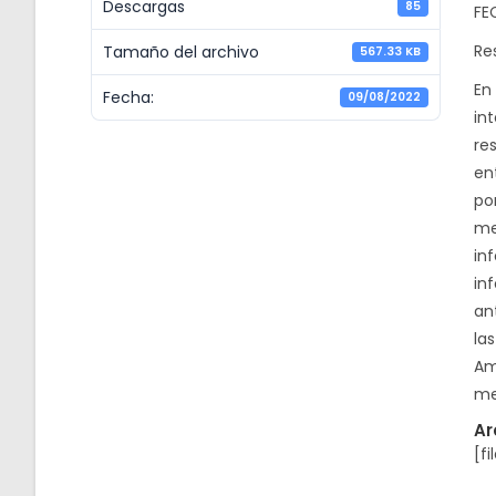
Descargas
85
FE
Re
Tamaño del archivo
567.33 KB
En
Fecha:
09/08/2022
in
re
en
po
me
in
in
an
la
Am
me
Ar
[fi