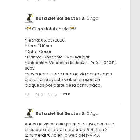
Ruta del Sol Sector 3
6 Ago
*
Cierre total de vía
*
*Fecha: 06/08/2026.
*Hora: 11:10hrs
*Dpto.: Cesar
*Tramo:* Bosconia - Valledupar
*Ubicación: Valencia de Jesús - Pr 94+000 RN
8003
*Novedad:* Cierre total de vía por razones
ajenas al proyecto vial, se presentan
bloqueos por parte de la comunidad.
Twitter
3
5
Ruta del Sol Sector 3
6 Ago
Antes de viajar este puente festivo, consulte
el estado de la vía marcando #767, en X
@numeral767
o en la web del INVÍAS.