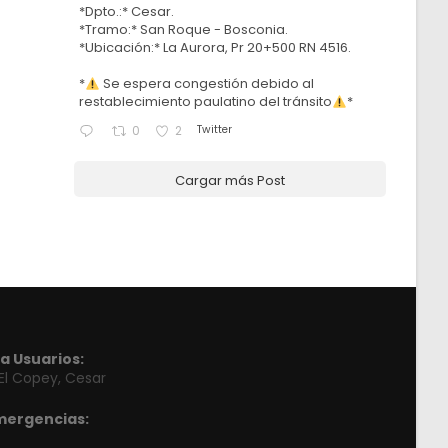
*Dpto.:* Cesar.
*Tramo:* San Roque - Bosconia.
*Ubicación:* La Aurora, Pr 20+500 RN 4516.
*
Se espera congestión debido al
restablecimiento paulatino del tránsito
*
Twitter
0
2
Cargar más Post
a Usuarios:
 El Copey, Cesar
mergencias: