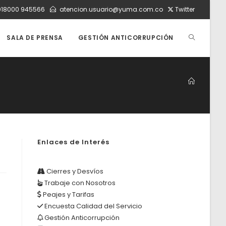
018000 945566
atencion.usuario@yuma.com.co
Twitter
ALTERNAR
SALA DE PRENSA
GESTIÓN ANTICORRUPCIÓN
BÚSQUEDA
DE
Enlaces de Interés
LA
Cierres y Desvíos
Trabaje con Nosotros
WEB
Peajes y Tarifas
Encuesta Calidad del Servicio
Gestión Anticorrupción