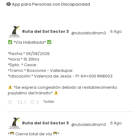
App para Personas con Discapacidad
Ruta del Sol Sector 3
6 Ago
@rutadelsoltram3
·
*Vía Habilitada*
*Fecha:* 06/08/2026.
*Hora:* 15:30hrs
*Dpto.:* Cesar.
*Tramo:* Bosconia - Valledupar.
*Ubicación:* Valencia de Jesús - Pr 94+000 RN8003.
*Se espera congestión debido al restablecimiento
paulatino del tránsito*
Twitter
1
2
Ruta del Sol Sector 3
6 Ago
@rutadelsoltram3
·
*
Cierre total de vía
*