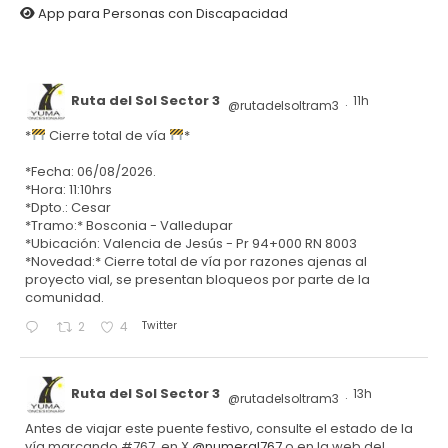
App para Personas con Discapacidad
Ruta del Sol Sector 3
11h
@rutadelsoltram3
·
*
Cierre total de vía
*
*Fecha: 06/08/2026.
*Hora: 11:10hrs
*Dpto.: Cesar
*Tramo:* Bosconia - Valledupar
*Ubicación: Valencia de Jesús - Pr 94+000 RN 8003
*Novedad:* Cierre total de vía por razones ajenas al
proyecto vial, se presentan bloqueos por parte de la
comunidad.
Twitter
2
4
Ruta del Sol Sector 3
13h
@rutadelsoltram3
·
Antes de viajar este puente festivo, consulte el estado de la
vía marcando #767, en X
@numeral767
o en la web del