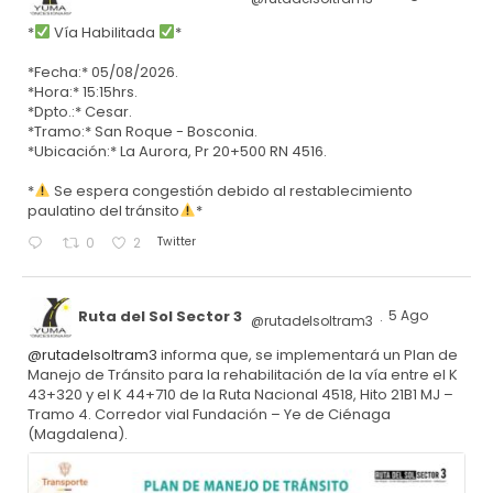
*
Vía Habilitada
*
*Fecha:* 05/08/2026.
*Hora:* 15:15hrs.
*Dpto.:* Cesar.
*Tramo:* San Roque - Bosconia.
*Ubicación:* La Aurora, Pr 20+500 RN 4516.
*
Se espera congestión debido al restablecimiento
paulatino del tránsito
*
Twitter
0
2
Ruta del Sol Sector 3
5 Ago
@rutadelsoltram3
·
@rutadelsoltram3
informa que, se implementará un Plan de
Manejo de Tránsito para la rehabilitación de la vía entre el K
43+320 y el K 44+710 de la Ruta Nacional 4518, Hito 21B1 MJ –
Tramo 4. Corredor vial Fundación – Ye de Ciénaga
(Magdalena).