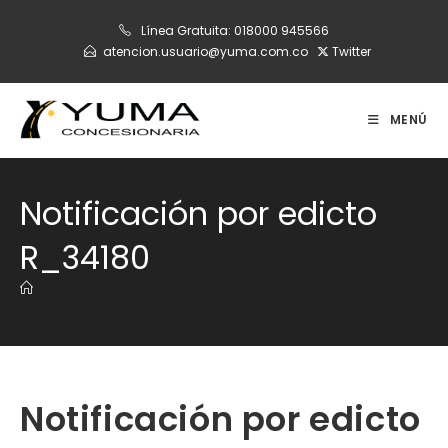
Ir
Línea Gratuita:
018000 945566
al
atencion.usuario@yuma.com.co
Twitter
contenido
MENÚ
Notificación por edicto
R_34180
Notificación por edicto