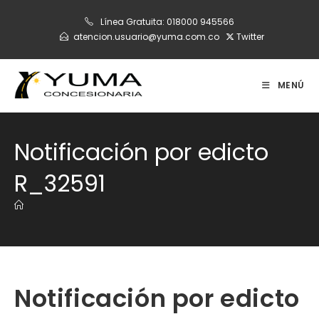
Ir
Línea Gratuita:
018000 945566
al
atencion.usuario@yuma.com.co
Twitter
contenido
MENÚ
Notificación por edicto
R_32591
Notificación por edicto