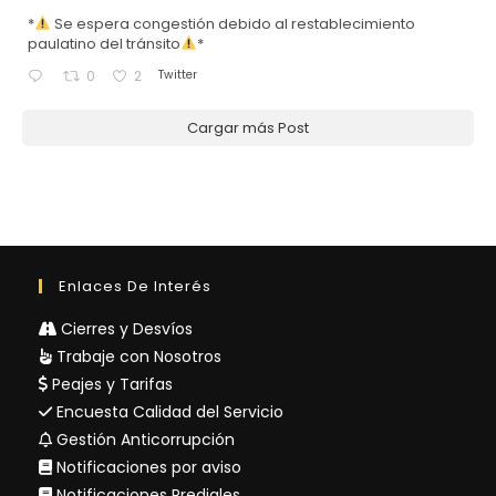
*
Se espera congestión debido al restablecimiento
paulatino del tránsito
*
Twitter
0
2
Cargar más Post
Enlaces De Interés
Cierres y Desvíos
Trabaje con Nosotros
Peajes y Tarifas
Encuesta Calidad del Servicio
Gestión Anticorrupción
Notificaciones por aviso
Notificaciones Prediales