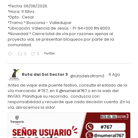
*Fecha: 06/08/2026.
*Hora: 11:10hrs
*Dpto.: Cesar
*Tramo:* Bosconia - Valledupar
*Ubicación: Valencia de Jesús - Pr 94+000 RN 8003
*Novedad:* Cierre total de vía por razones ajenas al
proyecto vial, se presentan bloqueos por parte de la
comunidad.
Twitter
3
5
Ruta del Sol Sector 3
6 Ago
@rutadelsoltram3
·
Antes de viajar este puente festivo, consulte el estado de la
vía marcando #767, en X
@numeral767
o en la web del
INVÍAS. Planifique su recorrido, conduzca con
responsabilidad y recuerde que cada decisión cuenta. ¡En la
vía, abracemos la vida!