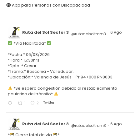
App para Personas con Discapacidad
Ruta del Sol Sector 3
6 Ago
@rutadelsoltram3
·
*Vía Habilitada*
*Fecha:* 06/08/2026.
*Hora:* 15:30hrs
*Dpto.:* Cesar.
*Tramo:* Bosconia - Valledupar.
*Ubicación:* Valencia de Jesús - Pr 94+000 RN8003.
*Se espera congestión debido al restablecimiento
paulatino del tránsito*
Twitter
1
2
Ruta del Sol Sector 3
6 Ago
@rutadelsoltram3
·
*
Cierre total de vía
*