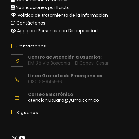
Notificaciones por Edicto
Política de tratamiento de la información
Contáctenos
App para Personas con Discapacidad
Contáctanos
Centro de Atención a Usuarios:
KM 3.5 Vía Bosconia - El Copey, Cesar
Línea Gratuita de Emergencias:
018000-945566
Correo Electrónico:
Se
atencion.usuario@yuma.com.co
abre
en
Síguenos
tu
aplicación
X
YouTube