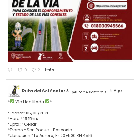
Twitter
0
2
Ruta del Sol Sector 3
5 Ago
@rutadelsoltram3
·
*
Vía Habilitada
*
*Fecha:* 05/08/2026.
*Hora:* 15:15hrs.
*Dpto.:* Cesar.
*Tramo:* San Roque - Bosconia.
*Ubicación:* La Aurora, Pr 20+500 RN 4516.