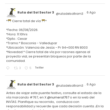
Ruta del Sol Sector 3
6 Ago
@rutadelsoltram3
·
*
Cierre total de vía
*
*Fecha: 06/08/2026.
*Hora: 11:10hrs
*Dpto.: Cesar
*Tramo:* Bosconia - Valledupar
*Ubicación: Valencia de Jesús - Pr 94+000 RN 8003
*Novedad:* Cierre total de vía por razones ajenas al
proyecto vial, se presentan bloqueos por parte de la
comunidad.
Twitter
3
5
Ruta del Sol Sector 3
6 Ago
@rutadelsoltram3
·
Antes de viajar este puente festivo, consulte el estado de la
vía marcando #767, en X
@numeral767
o en la web del
INVÍAS. Planifique su recorrido, conduzca con
responsabilidad y recuerde que cada decisión cuenta. ¡En la