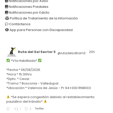
Notificaciones por Aviso
Notificaciones Prediales
Notificaciones por Edicto
Política de Tratamiento de la Información
Contáctenos
App para Personas con Discapacidad
Ruta del Sol Sector 3
20h
@rutadelsoltram3
·
*Vía Habilitada*
*Fecha:* 06/08/2026.
*Hora:* 15:30hrs
*Dpto.:* Cesar.
*Tramo:* Bosconia - Valledupar.
*Ubicación:* Valencia de Jesús - Pr 94+000 RN8003.
*Se espera congestión debido al restablecimiento
paulatino del tránsito*
Twitter
1
2