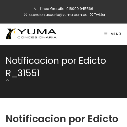
Ir
Línea Gratuita:
018000 945566
al
atencion.usuario@yuma.com.co
Twitter
contenido
MENÚ
Notificacion por Edicto
R_31551
Notificacion por Edicto