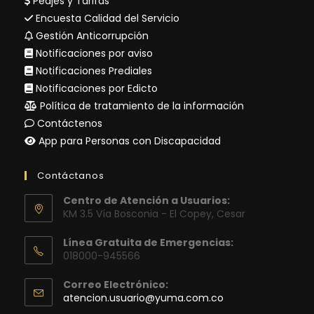
Peajes y Tarifas
Encuesta Calidad del Servicio
Gestión Anticorrupción
Notificaciones por aviso
Notificaciones Prediales
Notificaciones por Edicto
Política de tratamiento de la información
Contáctenos
App para Personas con Discapacidad
Contáctanos
Centro de Atención a Usuarios:
KM 3.5 Vía Bosconia - El Copey, Cesar
Línea Gratuita de Emergencias:
018000-945566
Correo Electrónico:
Se
atencion.usuario@yuma.com.co
abre