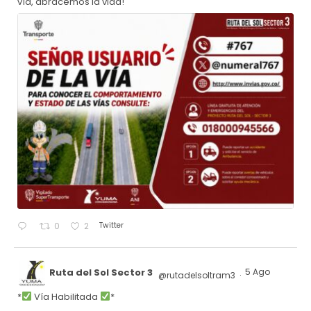
vía, abracemos la vida!
Twitter
0
2
Ruta del Sol Sector 3
5 Ago
@rutadelsoltram3
·
*
Vía Habilitada
*