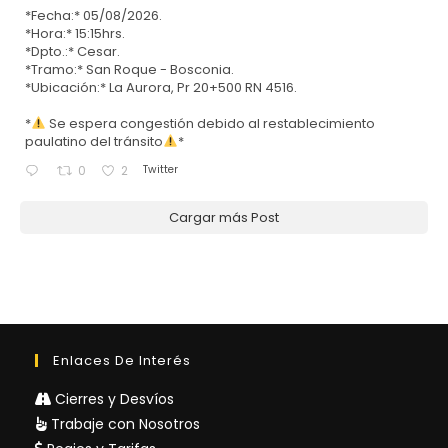
*Fecha:* 05/08/2026.
*Hora:* 15:15hrs.
*Dpto.:* Cesar.
*Tramo:* San Roque - Bosconia.
*Ubicación:* La Aurora, Pr 20+500 RN 4516.
*
Se espera congestión debido al restablecimiento
paulatino del tránsito
*
Twitter
0
2
Cargar más Post
Enlaces De Interés
Cierres y Desvíos
Trabaje con Nosotros