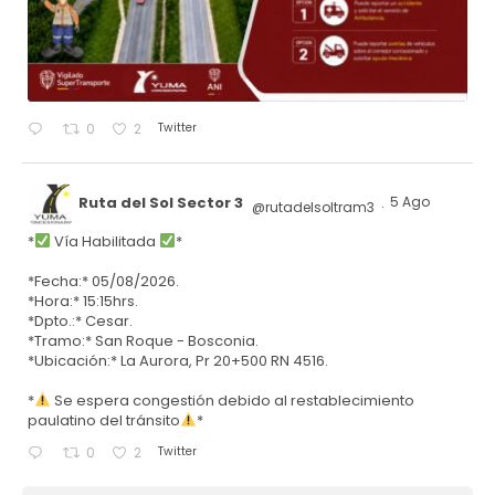
Twitter
0
2
Ruta del Sol Sector 3
5 Ago
@rutadelsoltram3
·
*
Vía Habilitada
*
*Fecha:* 05/08/2026.
*Hora:* 15:15hrs.
*Dpto.:* Cesar.
*Tramo:* San Roque - Bosconia.
*Ubicación:* La Aurora, Pr 20+500 RN 4516.
*
Se espera congestión debido al restablecimiento
paulatino del tránsito
*
Twitter
0
2