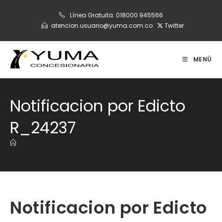
Ir
Línea Gratuita:
018000 945566
al
atencion.usuario@yuma.com.co
Twitter
contenido
MENÚ
Notificacion por Edicto
R_24237
Notificacion por Edicto