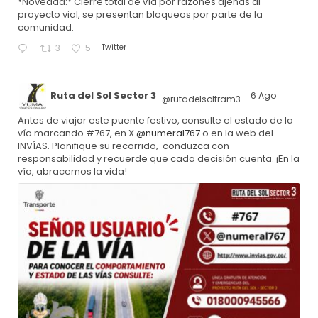
*Novedad:* Cierre total de vía por razones ajenas al
proyecto vial, se presentan bloqueos por parte de la
comunidad.
Twitter
3
5
Ruta del Sol Sector 3
6 Ago
@rutadelsoltram3
·
Antes de viajar este puente festivo, consulte el estado de la
vía marcando #767, en X
@numeral767
o en la web del
INVÍAS. Planifique su recorrido, conduzca con
responsabilidad y recuerde que cada decisión cuenta. ¡En la
vía, abracemos la vida!