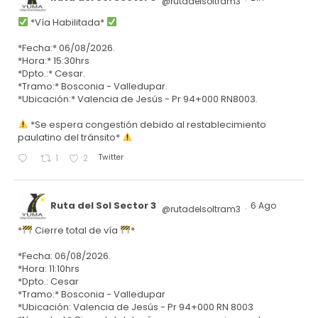
@rutadelsoltram3
·
*Vía Habilitada*
*Fecha:* 06/08/2026.
*Hora:* 15:30hrs
*Dpto.:* Cesar.
*Tramo:* Bosconia - Valledupar.
*Ubicación:* Valencia de Jesús - Pr 94+000 RN8003.
*Se espera congestión debido al restablecimiento
paulatino del tránsito*
Twitter
1
2
Ruta del Sol Sector 3
6 Ago
@rutadelsoltram3
·
*
Cierre total de vía
*
*Fecha: 06/08/2026.
*Hora: 11:10hrs
*Dpto.: Cesar
*Tramo:* Bosconia - Valledupar
*Ubicación: Valencia de Jesús - Pr 94+000 RN 8003