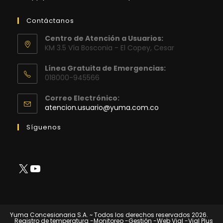
Contáctanos
Centro de Atención a Usuarios:
KM 3.5 Vía Bosconia - El Copey, Cesar
Línea Gratuita de Emergencias:
018000-945566
Correo Electrónico:
Se
atencion.usuario@yuma.com.co
abre
en
Síguenos
tu
aplicación
X
YouTube
Yuma Concesionaria S.A. ~ Todos los derechos reservados 2026.
Registro de temperatura
-Monitoreo
-Gestión
-Web Vial
-Vial Plus