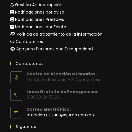
Gestión Anticorrupción
Notificaciones por aviso
Notificaciones Prediales
Notificaciones por Edicto
Política de tratamiento de la información
Contáctenos
App para Personas con Discapacidad
Contáctanos
Centro de Atención a Usuarios:
KM 3.5 Vía Bosconia - El Copey, Cesar
Línea Gratuita de Emergencias:
018000-945566
Correo Electrónico:
Se
atencion.usuario@yuma.com.co
abre
en
Síguenos
tu