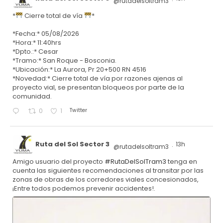
@rutadelsoltram3
·
*
Cierre total de vía
*
*Fecha:* 05/08/2026
*Hora:* 11:40hrs
*Dpto.:* Cesar
*Tramo:* San Roque - Bosconia.
*Ubicación:* La Aurora, Pr 20+500 RN 4516
*Novedad:* Cierre total de vía por razones ajenas al
proyecto vial, se presentan bloqueos por parte de la
comunidad.
Twitter
0
1
Ruta del Sol Sector 3
13h
@rutadelsoltram3
·
Amigo usuario del proyecto
#RutaDelSolTram3
tenga en
cuenta las siguientes recomendaciones al transitar por las
zonas de obras de los corredores viales concesionados,
¡Entre todos podemos prevenir accidentes!.