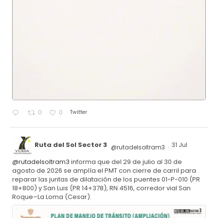
Twitter
0
0
Ruta del Sol Sector 3
31 Jul
@rutadelsoltram3
·
@rutadelsoltram3
informa que del 29 de julio al 30 de
agosto de 2026 se amplía el PMT con cierre de carril para
reparar las juntas de dilatación de los puentes 01-P-010 (PR
18+800) y San Luis (PR 14+378), RN 4516, corredor vial San
Roque–La Loma (Cesar).