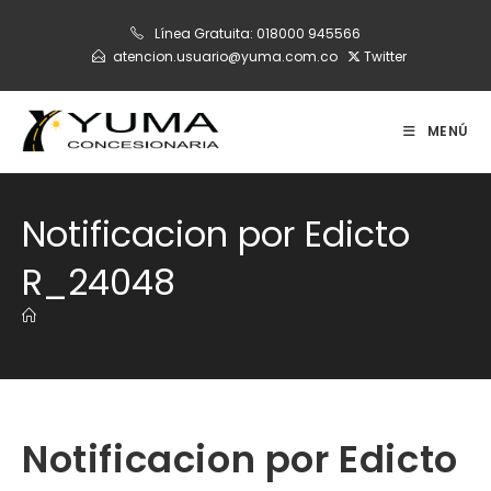
Ir
Línea Gratuita:
018000 945566
al
atencion.usuario@yuma.com.co
Twitter
contenido
MENÚ
Notificacion por Edicto
R_24048
Notificacion por Edicto