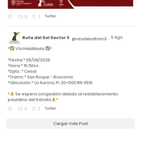
Twitter
0
2
Ruta del Sol Sector 3
5 Ago
@rutadelsoltram3
·
*
Vía Habilitada
*
*Fecha:* 05/08/2026.
*Hora:* 15:15hrs.
*Dpto.:* Cesar.
*Tramo:* San Roque - Bosconia.
*Ubicación:* La Aurora, Pr 20+500 RN 4516.
*
Se espera congestión debido al restablecimiento
paulatino del tránsito
*
Twitter
0
2
Cargar más Post