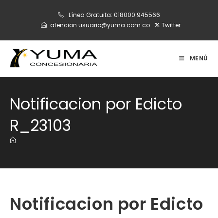
Ir
Línea Gratuita:
018000 945566
al
atencion.usuario@yuma.com.co
Twitter
contenido
MENÚ
Notificacion por Edicto
R_23103
Notificacion por Edicto