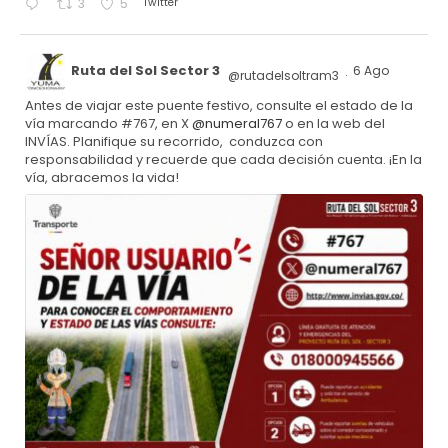
Twitter
3
5
Ruta del Sol Sector 3
6 Ago
@rutadelsoltram3
·
Antes de viajar este puente festivo, consulte el estado de la
vía marcando #767, en X
@numeral767
o en la web del
INVÍAS. Planifique su recorrido, conduzca con
responsabilidad y recuerde que cada decisión cuenta. ¡En la
vía, abracemos la vida!