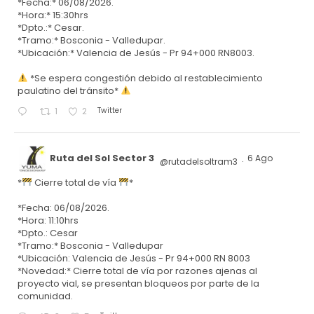
*Fecha:* 06/08/2026.
*Hora:* 15:30hrs
*Dpto.:* Cesar.
*Tramo:* Bosconia - Valledupar.
*Ubicación:* Valencia de Jesús - Pr 94+000 RN8003.
*Se espera congestión debido al restablecimiento
paulatino del tránsito*
Twitter
1
2
Ruta del Sol Sector 3
6 Ago
@rutadelsoltram3
·
*
Cierre total de vía
*
*Fecha: 06/08/2026.
*Hora: 11:10hrs
*Dpto.: Cesar
*Tramo:* Bosconia - Valledupar
*Ubicación: Valencia de Jesús - Pr 94+000 RN 8003
*Novedad:* Cierre total de vía por razones ajenas al
proyecto vial, se presentan bloqueos por parte de la
comunidad.