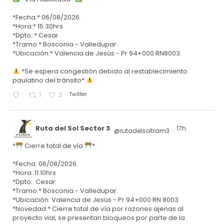
*Fecha:* 06/08/2026.
*Hora:* 15:30hrs
*Dpto.:* Cesar.
*Tramo:* Bosconia - Valledupar.
*Ubicación:* Valencia de Jesús - Pr 94+000 RN8003.
*Se espera congestión debido al restablecimiento
paulatino del tránsito*
Twitter
1
2
Ruta del Sol Sector 3
17h
@rutadelsoltram3
·
*
Cierre total de vía
*
*Fecha: 06/08/2026.
*Hora: 11:10hrs
*Dpto.: Cesar
*Tramo:* Bosconia - Valledupar
*Ubicación: Valencia de Jesús - Pr 94+000 RN 8003
*Novedad:* Cierre total de vía por razones ajenas al
proyecto vial, se presentan bloqueos por parte de la