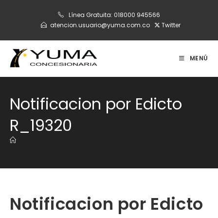
Ir
Línea Gratuita:
018000 945566
al
atencion.usuario@yuma.com.co
Twitter
contenido
MENÚ
Notificacion por Edicto
R_19320
Notificacion por Edicto