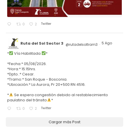
Twitter
0
2
Ruta del Sol Sector 3
5 Ago
@rutadelsoltram3
·
*
Vía Habilitada
*
*Fecha:* 05/08/2026.
*Hora:* 15:15hrs.
*Dpto.:* Cesar.
*Tramo:* San Roque - Bosconia.
*Ubicación:* La Aurora, Pr 20+500 RN 4516.
*
Se espera congestión debido al restablecimiento
paulatino del tránsito
*
Twitter
0
2
Cargar más Post