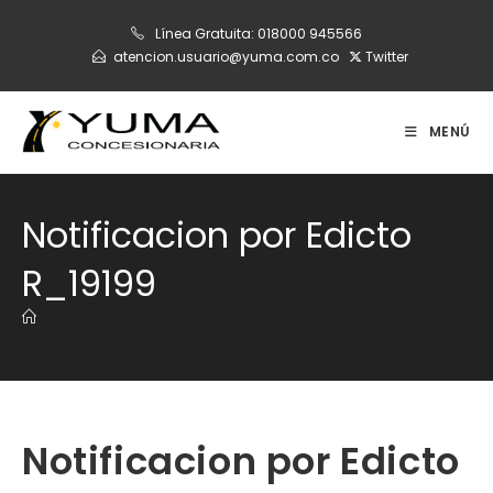
Ir
Línea Gratuita:
018000 945566
al
atencion.usuario@yuma.com.co
Twitter
contenido
MENÚ
Notificacion por Edicto
R_19199
Notificacion por Edicto