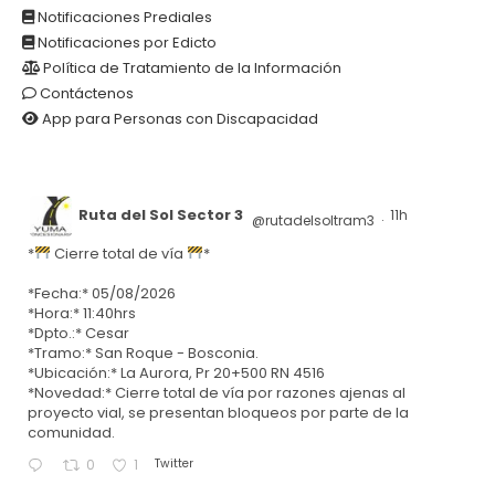
Notificaciones Prediales
Notificaciones por Edicto
Política de Tratamiento de la Información
Contáctenos
App para Personas con Discapacidad
Ruta del Sol Sector 3
11h
@rutadelsoltram3
·
*
Cierre total de vía
*
*Fecha:* 05/08/2026
*Hora:* 11:40hrs
*Dpto.:* Cesar
*Tramo:* San Roque - Bosconia.
*Ubicación:* La Aurora, Pr 20+500 RN 4516
*Novedad:* Cierre total de vía por razones ajenas al
proyecto vial, se presentan bloqueos por parte de la
comunidad.
Twitter
0
1