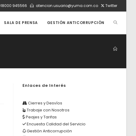
018000 945566
atencion.usuario@yuma.com.co
Twitter
ALTERNAR
SALA DE PRENSA
GESTIÓN ANTICORRUPCIÓN
BÚSQUEDA
DE
Enlaces de Interés
LA
Cierres y Desvíos
Trabaje con Nosotros
WEB
Peajes y Tarifas
Encuesta Calidad del Servicio
Gestión Anticorrupción