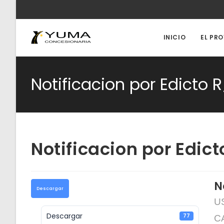
Ir
al
contenido
INICIO
EL PR
Notificacion por Edicto 
Notificacion por Edic
N
Descargar
US
Descargar
77
CA