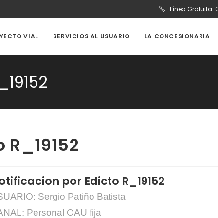
Línea Gratuita:
OYECTO VIAL
SERVICIOS AL USUARIO
LA CONCESIONARIA
R_19152
to R_19152
otificacion por Edicto R_19152
UARIO: Sergio Patiño Batista
NAL: Personal OAU fija