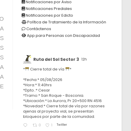
Notificaciones por Aviso
Notificaciones Prediales
Notificaciones por Edicto
TO
Política de Tratamiento de la Información
NA
Contáctenos
App para Personas con Discapacidad
S
OS
S
Ruta del Sol Sector 3
12h
LA
*
Cierre total de vía
*
LA
*Fecha:* 05/08/2026
*Hora:* 11:40hrs
E
*Dpto.:* Cesar
*Tramo:* San Roque - Bosconia.
*Ubicación:* La Aurora, Pr 20+500 RN 4516
*Novedad:* Cierre total de vía por razones
ajenas al proyecto vial, se presentan
bloqueos por parte de la comunidad.
Twitter
0
1