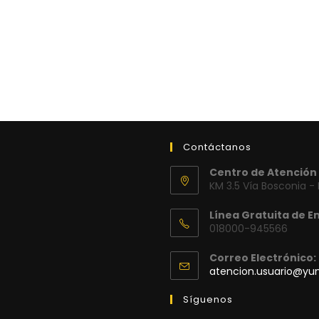
Contáctanos
Centro de Atención 
KM 3.5 Vía Bosconia -
Línea Gratuita de E
018000-945566
Correo Electrónico:
atencion.usuario@y
Síguenos