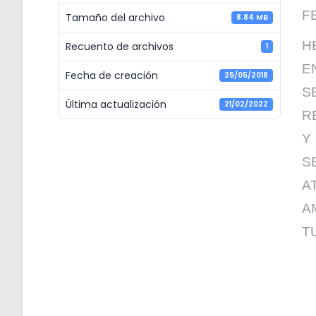
F
Tamaño del archivo
8.84 MB
H
Recuento de archivos
1
E
Fecha de creación
25/05/2018
S
Última actualización
21/02/2022
R
Y
S
A
A
T