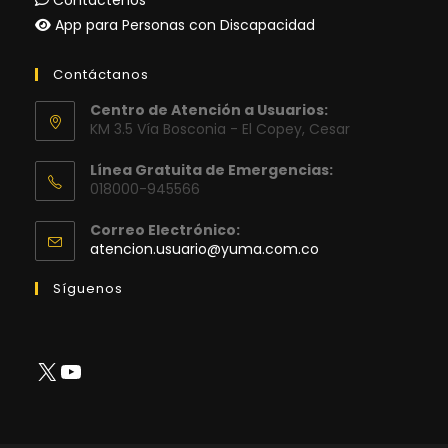
App para Personas con Discapacidad
Contáctanos
Centro de Atención a Usuarios:
KM 3.5 Vía Bosconia - El Copey, Cesar
Línea Gratuita de Emergencias:
018000-945566
Correo Electrónico:
Se
atencion.usuario@yuma.com.co
abre
en
Síguenos
tu
aplicación
X
YouTube