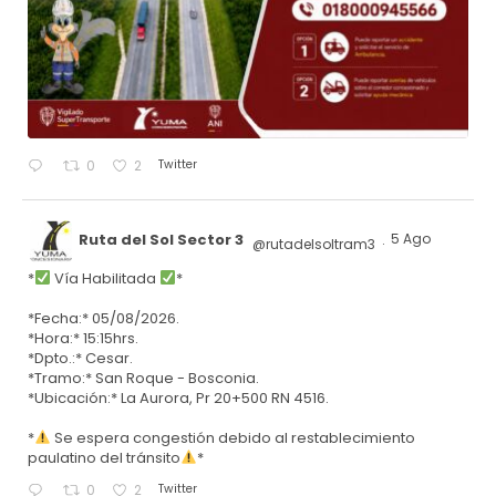
Twitter
0
2
Ruta del Sol Sector 3
5 Ago
@rutadelsoltram3
·
*
Vía Habilitada
*
*Fecha:* 05/08/2026.
*Hora:* 15:15hrs.
*Dpto.:* Cesar.
*Tramo:* San Roque - Bosconia.
*Ubicación:* La Aurora, Pr 20+500 RN 4516.
*
Se espera congestión debido al restablecimiento
paulatino del tránsito
*
Twitter
0
2