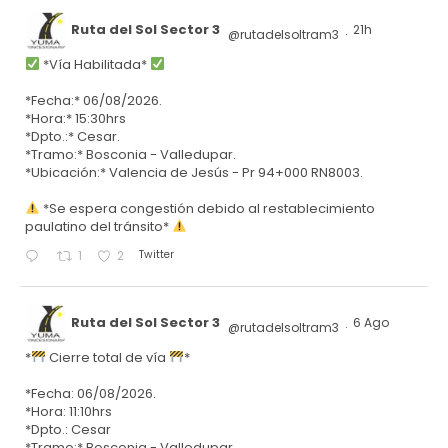
Ruta del Sol Sector 3
21h
@rutadelsoltram3
·
*Vía Habilitada*
*Fecha:* 06/08/2026.
*Hora:* 15:30hrs
*Dpto.:* Cesar.
*Tramo:* Bosconia - Valledupar.
*Ubicación:* Valencia de Jesús - Pr 94+000 RN8003.
*Se espera congestión debido al restablecimiento
paulatino del tránsito*
Twitter
1
2
Ruta del Sol Sector 3
6 Ago
@rutadelsoltram3
·
*
Cierre total de vía
*
*Fecha: 06/08/2026.
*Hora: 11:10hrs
*Dpto.: Cesar
*Tramo:* Bosconia - Valledupar