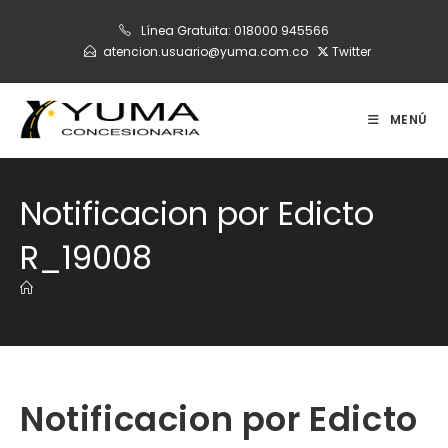
Ir
Línea Gratuita:
018000 945566
al
atencion.usuario@yuma.com.co
Twitter
contenido
MENÚ
Notificacion por Edicto
R_19008
Notificacion por Edicto