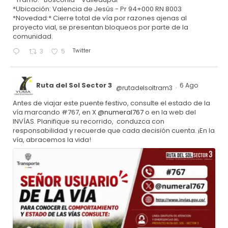
*Ubicación: Valencia de Jesús - Pr 94+000 RN 8003
*Novedad:* Cierre total de vía por razones ajenas al
proyecto vial, se presentan bloqueos por parte de la
comunidad.
Twitter
3
5
Ruta del Sol Sector 3
6 Ago
@rutadelsoltram3
·
Antes de viajar este puente festivo, consulte el estado de la
vía marcando #767, en X
@numeral767
o en la web del
INVÍAS. Planifique su recorrido, conduzca con
responsabilidad y recuerde que cada decisión cuenta. ¡En la
vía, abracemos la vida!