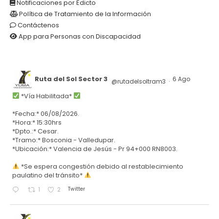
Notificaciones por Edicto
Política de Tratamiento de la Información
Contáctenos
App para Personas con Discapacidad
Ruta del Sol Sector 3
6 Ago
@rutadelsoltram3
·
*Vía Habilitada*
*Fecha:* 06/08/2026.
*Hora:* 15:30hrs
*Dpto.:* Cesar.
*Tramo:* Bosconia - Valledupar.
*Ubicación:* Valencia de Jesús - Pr 94+000 RN8003.
*Se espera congestión debido al restablecimiento
paulatino del tránsito*
Twitter
1
2