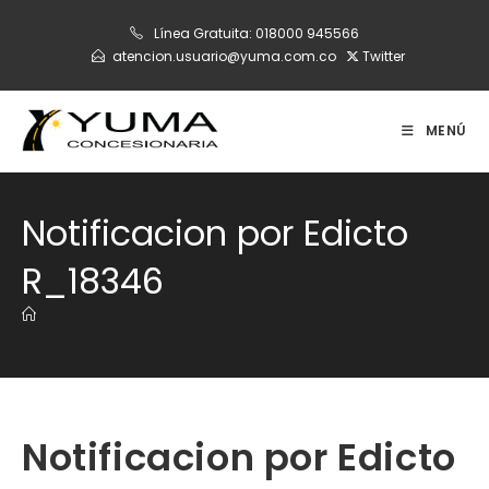
Ir
Línea Gratuita:
018000 945566
al
atencion.usuario@yuma.com.co
Twitter
contenido
MENÚ
Notificacion por Edicto
R_18346
Notificacion por Edicto