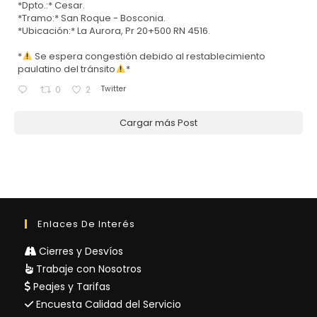
*Dpto.:* Cesar.
*Tramo:* San Roque - Bosconia.
*Ubicación:* La Aurora, Pr 20+500 RN 4516.
*
Se espera congestión debido al restablecimiento
paulatino del tránsito
*
Twitter
0
2
Cargar más Post
Enlaces De Interés
Cierres y Desvíos
Trabaje con Nosotros
Peajes y Tarifas
Encuesta Calidad del Servicio