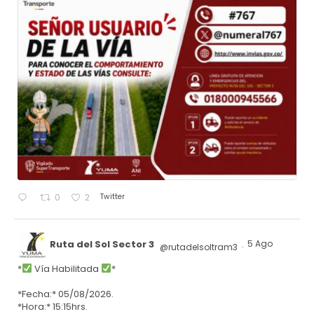
Twitter
0
2
Ruta del Sol Sector 3
5 Ago
@rutadelsoltram3
·
*
Vía Habilitada
*
*Fecha:* 05/08/2026.
*Hora:* 15:15hrs.