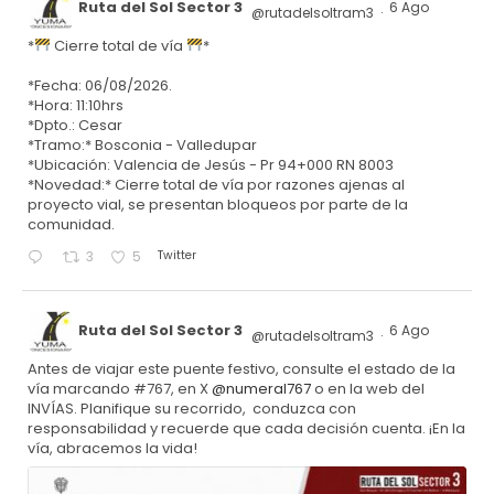
Ruta del Sol Sector 3
6 Ago
@rutadelsoltram3
·
*
Cierre total de vía
*
*Fecha: 06/08/2026.
*Hora: 11:10hrs
*Dpto.: Cesar
*Tramo:* Bosconia - Valledupar
*Ubicación: Valencia de Jesús - Pr 94+000 RN 8003
*Novedad:* Cierre total de vía por razones ajenas al
proyecto vial, se presentan bloqueos por parte de la
comunidad.
Twitter
3
5
Ruta del Sol Sector 3
6 Ago
@rutadelsoltram3
·
Antes de viajar este puente festivo, consulte el estado de la
vía marcando #767, en X
@numeral767
o en la web del
INVÍAS. Planifique su recorrido, conduzca con
responsabilidad y recuerde que cada decisión cuenta. ¡En la
vía, abracemos la vida!