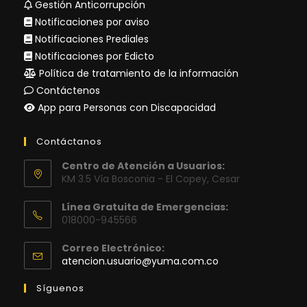
Gestión Anticorrupción
Notificaciones por aviso
Notificaciones Prediales
Notificaciones por Edicto
Política de tratamiento de la información
Contáctenos
App para Personas con Discapacidad
Contáctanos
Centro de Atención a Usuarios:
KM 3.5 Vía Bosconia - El Copey, Cesar
Línea Gratuita de Emergencias:
018000-945566
Correo Electrónico:
Se
atencion.usuario@yuma.com.co
abre
en
Síguenos
tu