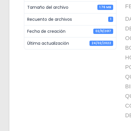
F
Tamaño del archivo
1.76 MB
D
Recuento de archivos
1
D
Fecha de creación
02/11/2017
O
Última actualización
24/02/2022
B
H
P
Q
B
Q
C
D