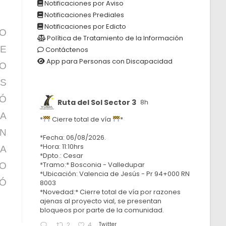
Notificaciones por Aviso
Notificaciones Prediales
Notificaciones por Edicto
TO
Política de Tratamiento de la Información
DE
Contáctenos
App para Personas con Discapacidad
DO
AS
TÓ
Ruta del Sol Sector 3
8h
LA
*
Cierre total de vía
*
UN
*Fecha: 06/08/2026.
*Hora: 11:10hrs
MA
*Dpto.: Cesar
*Tramo:* Bosconia - Valledupar
O
*Ubicación: Valencia de Jesús - Pr 94+000 RN
TÓ
8003
*Novedad:* Cierre total de vía por razones
ajenas al proyecto vial, se presentan
bloqueos por parte de la comunidad.
Twitter
2
4