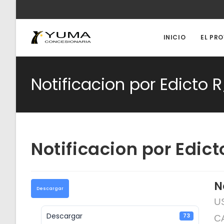
Ir
al
contenido
INICIO
EL PR
Notificacion por Edicto 
Notificacion por Edic
N
Descargar
U
Descargar
73
CA