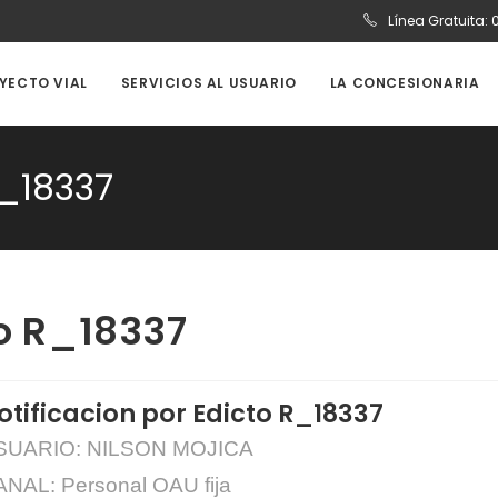
Línea Gratuita:
OYECTO VIAL
SERVICIOS AL USUARIO
LA CONCESIONARIA
R_18337
to R_18337
otificacion por Edicto R_18337
SUARIO: NILSON MOJICA
NAL: Personal OAU fija