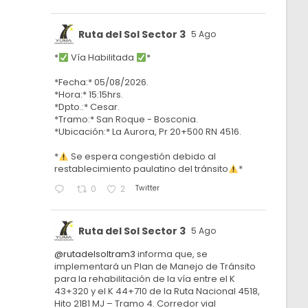
Ruta del Sol Sector 3
5 Ago
*
Vía Habilitada
*
*Fecha:* 05/08/2026.
*Hora:* 15:15hrs.
*Dpto.:* Cesar.
*Tramo:* San Roque - Bosconia.
*Ubicación:* La Aurora, Pr 20+500 RN 4516.
*
Se espera congestión debido al
restablecimiento paulatino del tránsito
*
Twitter
0
2
Ruta del Sol Sector 3
5 Ago
@rutadelsoltram3
informa que, se
implementará un Plan de Manejo de Tránsito
para la rehabilitación de la vía entre el K
43+320 y el K 44+710 de la Ruta Nacional 4518,
Hito 21B1 MJ – Tramo 4. Corredor vial