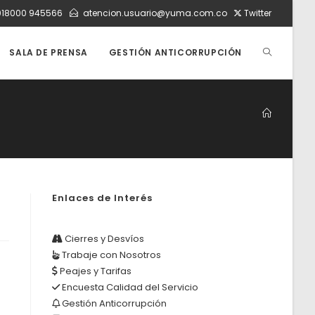
018000 945566
atencion.usuario@yuma.com.co
Twitter
ALTERNAR
SALA DE PRENSA
GESTIÓN ANTICORRUPCIÓN
BÚSQUEDA
DE
Enlaces de Interés
LA
Cierres y Desvíos
Trabaje con Nosotros
WEB
Peajes y Tarifas
Encuesta Calidad del Servicio
Gestión Anticorrupción