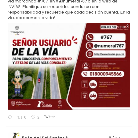
vía marcando #767, en X
@numeral767
o en la web del
INVÍAS. Planifique su recorrido, conduzca con
responsabilidad y recuerde que cada decisión cuenta. ¡En la
vía, abracemos la vida!
Twitter
0
2
Ruta del Sol Sector 3
5 Ago