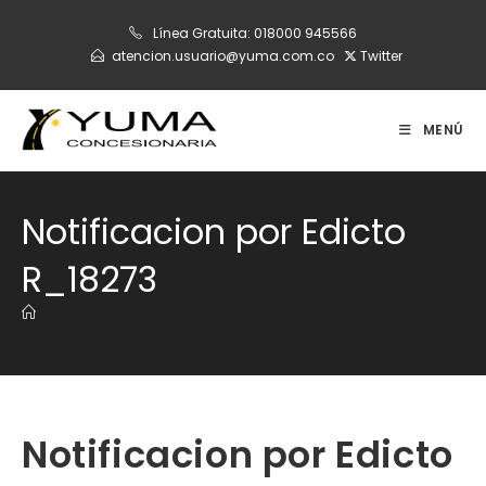
Ir
Línea Gratuita:
018000 945566
al
atencion.usuario@yuma.com.co
Twitter
contenido
MENÚ
Notificacion por Edicto
R_18273
Notificacion por Edicto