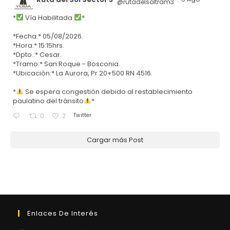
@rutadelsoltram3
·
*
Vía Habilitada
*
*Fecha:* 05/08/2026.
*Hora:* 15:15hrs.
*Dpto.:* Cesar.
*Tramo:* San Roque - Bosconia.
*Ubicación:* La Aurora, Pr 20+500 RN 4516.
*
Se espera congestión debido al restablecimiento
paulatino del tránsito
*
Twitter
0
2
Cargar más Post
Enlaces De Interés