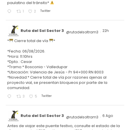
paulatino del tránsito*
Twitter
1
2
Ruta del Sol Sector 3
22h
@rutadelsoltram3
·
*
Cierre total de vía
*
*Fecha: 06/08/2026.
*Hora: 11:10hrs
*Dpto.: Cesar
*Tramo:* Bosconia - Valledupar
*Ubicación: Valencia de Jesús - Pr 94+000 RN 8003
*Novedad:* Cierre total de vía por razones ajenas al
proyecto vial, se presentan bloqueos por parte de la
comunidad.
Twitter
3
5
Ruta del Sol Sector 3
6 Ago
@rutadelsoltram3
·
Antes de viajar este puente festivo, consulte el estado de la