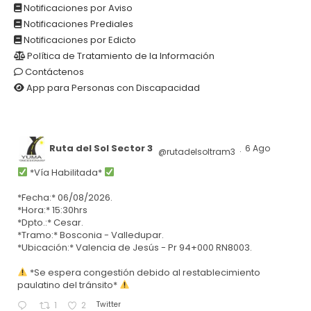
Notificaciones por Aviso
Notificaciones Prediales
Notificaciones por Edicto
Política de Tratamiento de la Información
Contáctenos
App para Personas con Discapacidad
Ruta del Sol Sector 3
6 Ago
@rutadelsoltram3
·
*Vía Habilitada*
*Fecha:* 06/08/2026.
*Hora:* 15:30hrs
*Dpto.:* Cesar.
*Tramo:* Bosconia - Valledupar.
*Ubicación:* Valencia de Jesús - Pr 94+000 RN8003.
*Se espera congestión debido al restablecimiento
paulatino del tránsito*
Twitter
1
2