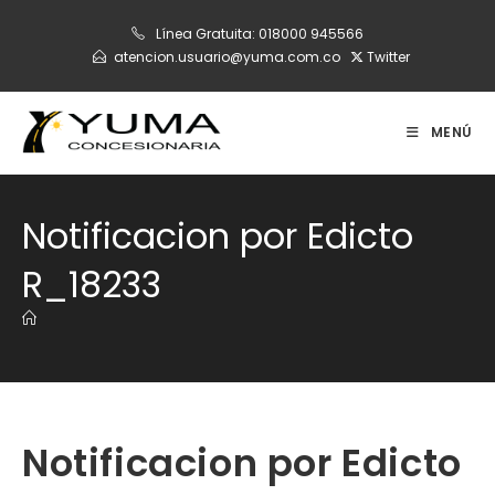
Ir
Línea Gratuita:
018000 945566
al
atencion.usuario@yuma.com.co
Twitter
contenido
MENÚ
Notificacion por Edicto
R_18233
Notificacion por Edicto