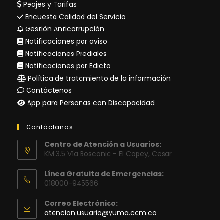
Peajes y Tarifas
Encuesta Calidad del Servicio
Gestión Anticorrupción
Notificaciones por aviso
Notificaciones Prediales
Notificaciones por Edicto
Política de tratamiento de la información
Contáctenos
App para Personas con Discapacidad
Contáctanos
Centro de Atención a Usuarios:
KM 3.5 Vía Bosconia - El Copey, Cesar
Línea Gratuita de Emergencias:
018000-945566
Correo Electrónico:
Se
atencion.usuario@yuma.com.co