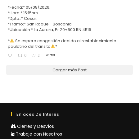
*Fecha:* 05/08/2026.
*Hora:* 15:15hrs.
*Dpto.:* Cesar.
*Tramo:* San Roque - Bosconia.
*Ubicación:* La Aurora, Pr 20+500 RN 4516.
*
Se espera congestión debido al restablecimiento
paulatino del tránsito
*
Twitter
0
2
Cargar más Post
Enlaces De Interés
Cierres y Desvíos
Trabaje con Nosotros