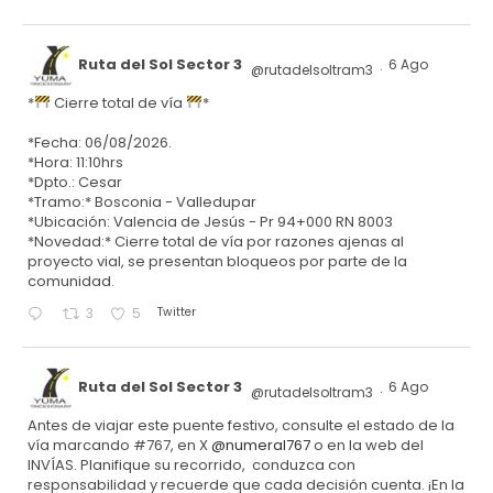
Ruta del Sol Sector 3
6 Ago
@rutadelsoltram3
·
*
Cierre total de vía
*
*Fecha: 06/08/2026.
*Hora: 11:10hrs
*Dpto.: Cesar
*Tramo:* Bosconia - Valledupar
*Ubicación: Valencia de Jesús - Pr 94+000 RN 8003
*Novedad:* Cierre total de vía por razones ajenas al
proyecto vial, se presentan bloqueos por parte de la
comunidad.
Twitter
3
5
Ruta del Sol Sector 3
6 Ago
@rutadelsoltram3
·
Antes de viajar este puente festivo, consulte el estado de la
vía marcando #767, en X
@numeral767
o en la web del
INVÍAS. Planifique su recorrido, conduzca con
responsabilidad y recuerde que cada decisión cuenta. ¡En la