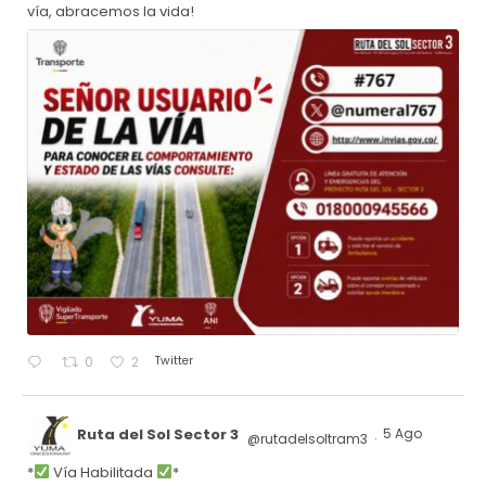
vía, abracemos la vida!
Twitter
0
2
Ruta del Sol Sector 3
5 Ago
@rutadelsoltram3
·
*
Vía Habilitada
*