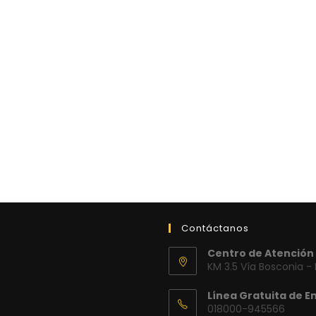
Contáctanos
Centro de Atención 
KM 3.5 Vía Bosconia -
Línea Gratuita de E
018000-945566