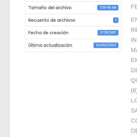
FE
Tamaño del archivo
720.65 KB
E
Recuento de archivos
1
R
Fecha de creación
27/11/2017
I
Última actualización
24/02/2022
M
E
D
Q
(
L
S
C
D