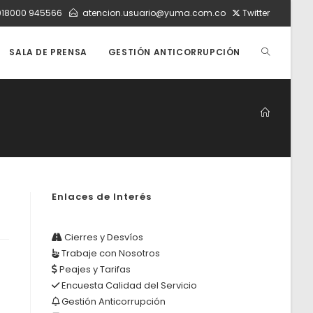
018000 945566
atencion.usuario@yuma.com.co
Twitter
ALTERNAR
SALA DE PRENSA
GESTIÓN ANTICORRUPCIÓN
BÚSQUEDA
DE
Enlaces de Interés
LA
Cierres y Desvíos
Trabaje con Nosotros
WEB
Peajes y Tarifas
Encuesta Calidad del Servicio
Gestión Anticorrupción