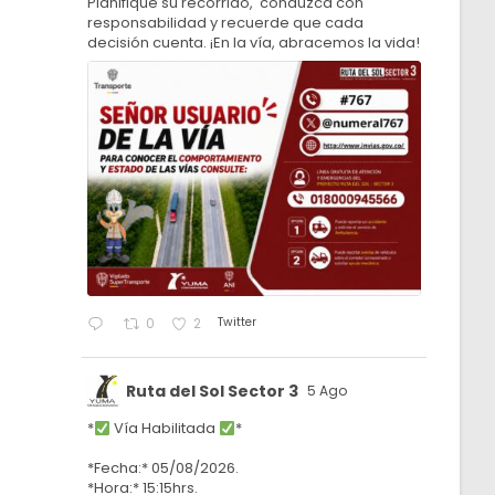
Planifique su recorrido, conduzca con
responsabilidad y recuerde que cada
decisión cuenta. ¡En la vía, abracemos la vida!
Twitter
0
2
Ruta del Sol Sector 3
5 Ago
*
Vía Habilitada
*
*Fecha:* 05/08/2026.
*Hora:* 15:15hrs.