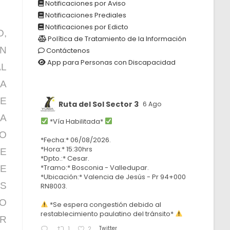
Notificaciones por Aviso
Notificaciones Prediales
Notificaciones por Edicto
O,
Política de Tratamiento de la Información
ÓN
Contáctenos
App para Personas con Discapacidad
AL
LA
E
Ruta del Sol Sector 3
6 Ago
LA
*Vía Habilitada*
HO
*Fecha:* 06/08/2026.
*Hora:* 15:30hrs
DE
*Dpto.:* Cesar.
*Tramo:* Bosconia - Valledupar.
DE
*Ubicación:* Valencia de Jesús - Pr 94+000
IS
RN8003.
GO
*Se espera congestión debido al
restablecimiento paulatino del tránsito*
OR
Twitter
1
2