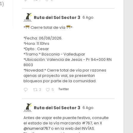
4)
Ruta del Sol Sector 3
6 Ago
*
Cierre total de vía
*
*Fecha: 06/08/2026.
*Hora: 11:10hrs
*Dpto.: Cesar
*Tramo:* Bosconia - Valledupar
*Ubicación: Valencia de Jesús - Pr 94+000 RN
8003
*Novedad:* Cierre total de vía por razones
ajenas al proyecto vial, se presentan
bloqueos por parte de la comunidad.
Twitter
3
5
Ruta del Sol Sector 3
6 Ago
Antes de viajar este puente festivo, consulte
el estado de la vía marcando #767, en X
@numeral767
o en la web del INVÍAS.