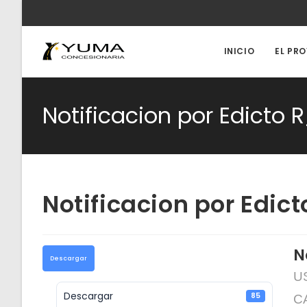
Ir
al
contenido
INICIO
EL PR
Notificacion por Edicto 
Notificacion por Edic
N
Descargar
US
Descargar
85
CA