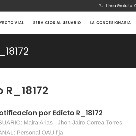
Línea Gratuita:
OYECTO VIAL
SERVICIOS AL USUARIO
LA CONCESIONARIA
R_18172
to R_18172
otificacion por Edicto R_18172
UARIO: Maira Arias - Jhon Jairo Correa Torres
NAL: Personal OAU fija