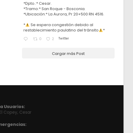
*Dpto.:* Cesar.
*Tramo:* San Roque - Bosconia.
*Ubicación:* La Aurora, Pr 20+500 RN 4516.
*
Se espera congestión debido al
restablecimiento paulatino del tránsito
*
Twitter
0
2
Cargar más Post
a Usuarios:
 El Copey, Cesar
mergencias: