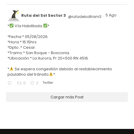
Ruta del Sol Sector 3
5 Ago
@rutadelsoltram3
·
*
Vía Habilitada
*
*Fecha:* 05/08/2026.
*Hora:* 15:15hrs.
*Dpto.:* Cesar.
*Tramo:* San Roque - Bosconia.
*Ubicación:* La Aurora, Pr 20+500 RN 4516.
*
Se espera congestión debido al restablecimiento
paulatino del tránsito
*
Twitter
0
2
Cargar más Post