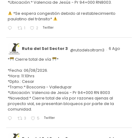
*Ubicación:* Valencia de Jesús - Pr 94+000 RN8003.
*Se espera congestión debido al restablecimiento
paulatino del tránsito*
Twitter
1
2
Ruta del Sol Sector 3
6 Ago
@rutadelsoltram3
·
*
Cierre total de vía
*
*Fecha: 06/08/2026.
*Hora: 11:10hrs
*Dpto.: Cesar
*Tramo:* Bosconia - Valledupar
*Ubicación: Valencia de Jesús - Pr 94+000 RN 8003
*Novedad:* Cierre total de vía por razones ajenas al
proyecto vial, se presentan bloqueos por parte de la
comunidad.
Twitter
3
5