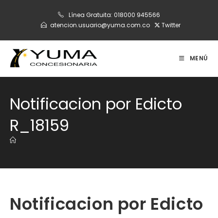
Ir
Línea Gratuita:
018000 945566
al
atencion.usuario@yuma.com.co
Twitter
contenido
MENÚ
Notificacion por Edicto
R_18159
Notificacion por Edicto