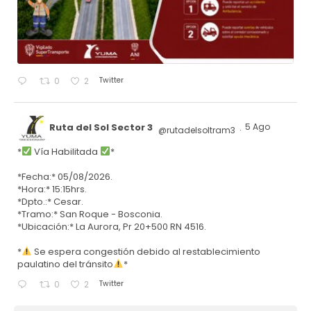
Twitter
0
2
Ruta del Sol Sector 3
5 Ago
@rutadelsoltram3
·
*
Vía Habilitada
*
*Fecha:* 05/08/2026.
*Hora:* 15:15hrs.
*Dpto.:* Cesar.
*Tramo:* San Roque - Bosconia.
*Ubicación:* La Aurora, Pr 20+500 RN 4516.
*
Se espera congestión debido al restablecimiento
paulatino del tránsito
*
Twitter
0
2