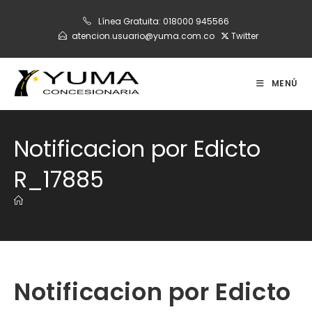
Ir
Línea Gratuita:
018000 945566
al
atencion.usuario@yuma.com.co
Twitter
contenido
MENÚ
Notificacion por Edicto
R_17885
Notificacion por Edicto