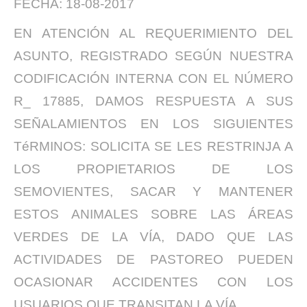
FECHA: 18-08-2017
EN AT
E
N
CIÓ
N
A
L
REQ
U
E
RI
MIE
N
T
O D
E
L
ASUNTO
,
R
E
GIS
T
R
A
DO SEGÚ
N N
U
EST
R
A
COD
I
FICACIÓN
I
NTE
RNA
CO
N
E
L
N
ÚME
R
O
R_ 1
7
885, DAMOS
R
ESP
U
ES
T
A A S
U
S
SE
Ñ
ALA
MI
E
N
T
O
S E
N LO
S SI
G
U
I
ENTE
S
T
éR
M
INO
S
:
SOLICITA
SE
L
ES
R
E
S
T
R
I
N
JA A
LO
S
P
RO
PI
E
T
A
R
IOS
D
E
L
OS
SE
MOV
IE
NT
E
S
, SACAR Y MA
N
TENE
R
ES
T
OS A
N
IMA
L
E
S
SOB
R
E
L
AS Á
R
EAS
VE
R
DES
D
E LA VÍA,
D
A
D
O Q
U
E
L
AS
ACTIV
I
DADES
D
E
P
ASTO
R
EO P
U
E
D
EN
OCASIONAR ACCIDENT
E
S CO
N
L
OS
U
S
U
AR
I
OS QUE TRAN
S
ITAN LA VÍA