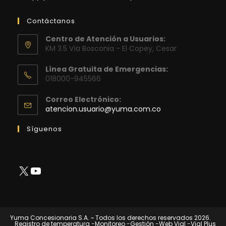
Contáctanos
Centro de Atención a Usuarios:
KM 3.5 Vía Bosconia - El Copey, Cesar
Línea Gratuita de Emergencias:
018000-945566
Correo Electrónico:
Se
atencion.usuario@yuma.com.co
abre
en
Síguenos
tu
aplicación
X
YouTube
Yuma Concesionaria S.A. ~ Todos los derechos reservados 2026.
Registro de temperatura
-Monitoreo
-Gestión
-Web Vial
-Vial Plus