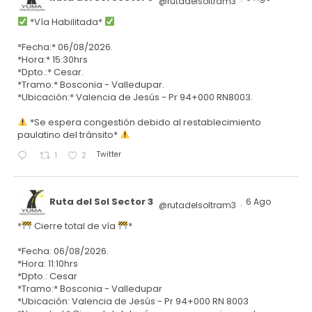
@rutadelsoltram3
·
*Vía Habilitada*
*Fecha:* 06/08/2026.
*Hora:* 15:30hrs
*Dpto.:* Cesar.
*Tramo:* Bosconia - Valledupar.
*Ubicación:* Valencia de Jesús - Pr 94+000 RN8003.
*Se espera congestión debido al restablecimiento
paulatino del tránsito*
Twitter
1
2
Ruta del Sol Sector 3
6 Ago
@rutadelsoltram3
·
*
Cierre total de vía
*
*Fecha: 06/08/2026.
*Hora: 11:10hrs
*Dpto.: Cesar
*Tramo:* Bosconia - Valledupar
*Ubicación: Valencia de Jesús - Pr 94+000 RN 8003