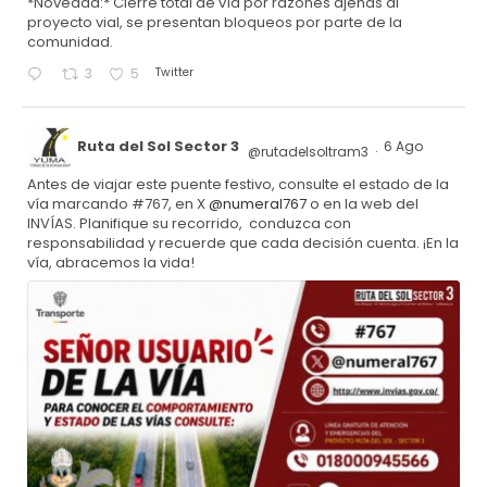
*Novedad:* Cierre total de vía por razones ajenas al
proyecto vial, se presentan bloqueos por parte de la
comunidad.
Twitter
3
5
Ruta del Sol Sector 3
6 Ago
@rutadelsoltram3
·
Antes de viajar este puente festivo, consulte el estado de la
vía marcando #767, en X
@numeral767
o en la web del
INVÍAS. Planifique su recorrido, conduzca con
responsabilidad y recuerde que cada decisión cuenta. ¡En la
vía, abracemos la vida!