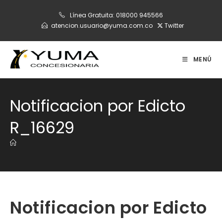
Ir
Línea Gratuita:
018000 945566
al
atencion.usuario@yuma.com.co
Twitter
contenido
MENÚ
Notificacion por Edicto
R_16629
Notificacion por Edicto