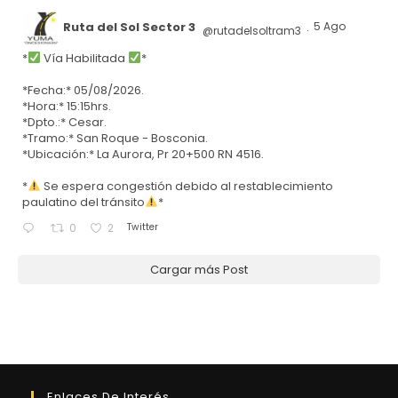
Ruta del Sol Sector 3
5 Ago
@rutadelsoltram3
·
*
Vía Habilitada
*
*Fecha:* 05/08/2026.
*Hora:* 15:15hrs.
*Dpto.:* Cesar.
*Tramo:* San Roque - Bosconia.
*Ubicación:* La Aurora, Pr 20+500 RN 4516.
*
Se espera congestión debido al restablecimiento
paulatino del tránsito
*
Twitter
0
2
Cargar más Post
Enlaces De Interés