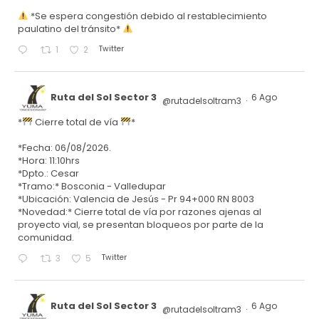
*Se espera congestión debido al restablecimiento
paulatino del tránsito*
Twitter
1
2
Ruta del Sol Sector 3
6 Ago
@rutadelsoltram3
·
*
Cierre total de vía
*
*Fecha: 06/08/2026.
*Hora: 11:10hrs
*Dpto.: Cesar
*Tramo:* Bosconia - Valledupar
*Ubicación: Valencia de Jesús - Pr 94+000 RN 8003
*Novedad:* Cierre total de vía por razones ajenas al
proyecto vial, se presentan bloqueos por parte de la
comunidad.
Twitter
3
5
Ruta del Sol Sector 3
6 Ago
@rutadelsoltram3
·