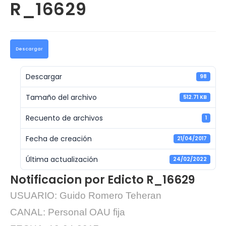
R_16629
Descargar
Descargar
98
Tamaño del archivo
512.71 KB
Recuento de archivos
1
Fecha de creación
21/04/2017
Última actualización
24/02/2022
Notificacion por Edicto R_16629
USUARIO: Guido Romero Teheran
CANAL: Personal OAU fija