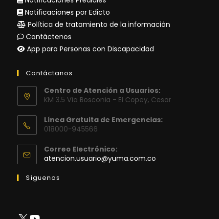
Notificaciones Prediales
Notificaciones por Edicto
Política de tratamiento de la información
Contáctenos
App para Personas con Discapacidad
Contáctanos
Centro de Atención a Usuarios:
KM 3.5 Vía Bosconia - El Copey, Cesar
Línea Gratuita de Emergencias:
018000-945566
Correo Electrónico:
Se
atencion.usuario@yuma.com.co
abre
en
Síguenos
tu
aplicación
X
YouTube