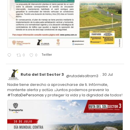
Twitter
0
0
Ruta del Sol Sector 3
30 Jul
@rutadelsoltram3
·
Nadie tiene derecho a aprovecharse de ti. Infórmate,
mantente alerta y actúa. ¡Juntos podemos prevenir la
#TrataDePersonas
y proteger la vida y la dignidad de todos!