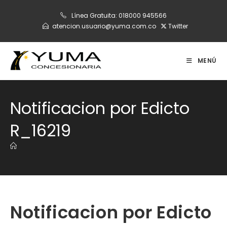
Ir
Línea Gratuita:
018000 945566
al
atencion.usuario@yuma.com.co
Twitter
contenido
MENÚ
Notificacion por Edicto
R_16219
Notificacion por Edicto