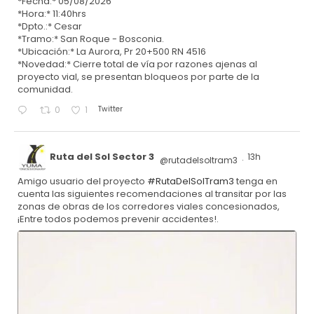
*Fecha:* 05/08/2026
*Hora:* 11:40hrs
*Dpto.:* Cesar
*Tramo:* San Roque - Bosconia.
*Ubicación:* La Aurora, Pr 20+500 RN 4516
*Novedad:* Cierre total de vía por razones ajenas al
proyecto vial, se presentan bloqueos por parte de la
comunidad.
Twitter
0
1
Ruta del Sol Sector 3
13h
@rutadelsoltram3
·
Amigo usuario del proyecto
#RutaDelSolTram3
tenga en
cuenta las siguientes recomendaciones al transitar por las
zonas de obras de los corredores viales concesionados,
¡Entre todos podemos prevenir accidentes!.