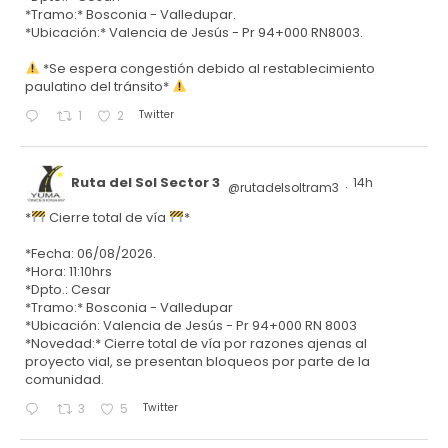
*Tramo:* Bosconia - Valledupar.
*Ubicación:* Valencia de Jesús - Pr 94+000 RN8003.
*Se espera congestión debido al restablecimiento
paulatino del tránsito*
Twitter
1
2
Ruta del Sol Sector 3
14h
@rutadelsoltram3
·
*
Cierre total de vía
*
*Fecha: 06/08/2026.
*Hora: 11:10hrs
*Dpto.: Cesar
*Tramo:* Bosconia - Valledupar
*Ubicación: Valencia de Jesús - Pr 94+000 RN 8003
*Novedad:* Cierre total de vía por razones ajenas al
proyecto vial, se presentan bloqueos por parte de la
comunidad.
Twitter
3
5