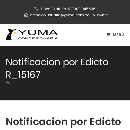
Ir
Línea Gratuita:
018000 945566
al
atencion.usuario@yuma.com.co
Twitter
contenido
MENÚ
Notificacion por Edicto
R_15167
Notificacion por Edicto