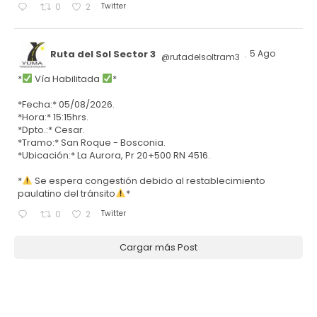
Twitter
0
2
Ruta del Sol Sector 3
5 Ago
@rutadelsoltram3
·
*
Vía Habilitada
*
*Fecha:* 05/08/2026.
*Hora:* 15:15hrs.
*Dpto.:* Cesar.
*Tramo:* San Roque - Bosconia.
*Ubicación:* La Aurora, Pr 20+500 RN 4516.
*
Se espera congestión debido al restablecimiento
paulatino del tránsito
*
Twitter
0
2
Cargar más Post