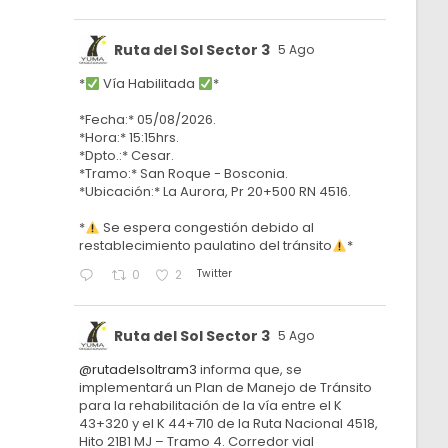
Ruta del Sol Sector 3
5 Ago
*
Vía Habilitada
*
*Fecha:* 05/08/2026.
*Hora:* 15:15hrs.
*Dpto.:* Cesar.
*Tramo:* San Roque - Bosconia.
*Ubicación:* La Aurora, Pr 20+500 RN 4516.
*
Se espera congestión debido al
restablecimiento paulatino del tránsito
*
Twitter
0
2
Ruta del Sol Sector 3
5 Ago
@rutadelsoltram3
informa que, se
implementará un Plan de Manejo de Tránsito
para la rehabilitación de la vía entre el K
43+320 y el K 44+710 de la Ruta Nacional 4518,
Hito 21B1 MJ – Tramo 4. Corredor vial