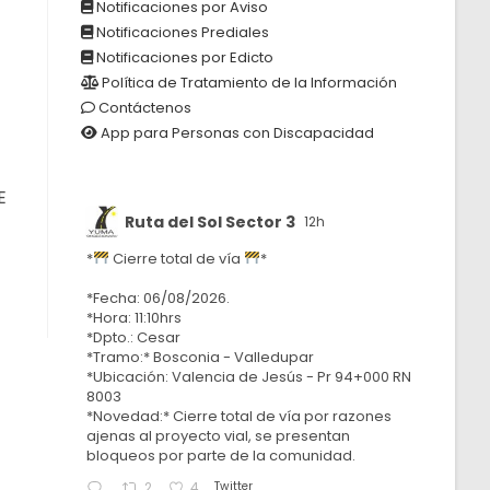
Notificaciones por Aviso
Notificaciones Prediales
Notificaciones por Edicto
Política de Tratamiento de la Información
Contáctenos
App para Personas con Discapacidad
E
Ruta del Sol Sector 3
12h
*
Cierre total de vía
*
*Fecha: 06/08/2026.
*Hora: 11:10hrs
*Dpto.: Cesar
*Tramo:* Bosconia - Valledupar
*Ubicación: Valencia de Jesús - Pr 94+000 RN
8003
*Novedad:* Cierre total de vía por razones
ajenas al proyecto vial, se presentan
bloqueos por parte de la comunidad.
Twitter
2
4