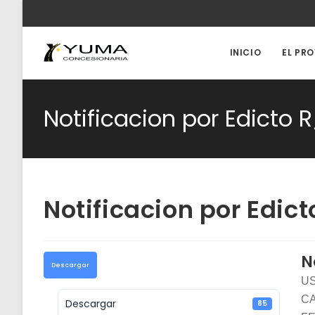
Ir
al
contenido
INICIO
EL PR
Notificacion por Edicto 
Notificacion por Edic
N
Descargar
US
CA
Descargar
85