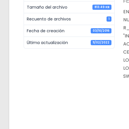
FE
Tamaño del archivo
813.49 KB
EN
Recuento de archivos
NU
1
R_
Fecha de creación
03/10/2016
"I
Última actualización
11/02/2022
AC
CE
LO
LO
SW