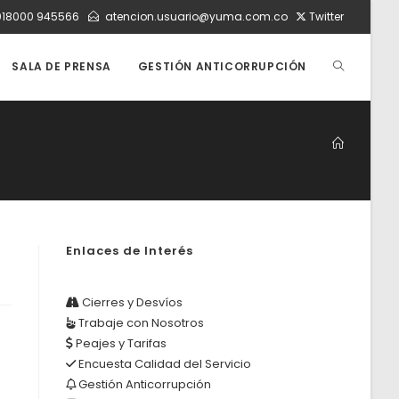
018000 945566
atencion.usuario@yuma.com.co
Twitter
ALTERNAR
SALA DE PRENSA
GESTIÓN ANTICORRUPCIÓN
BÚSQUEDA
DE
Enlaces de Interés
LA
Cierres y Desvíos
Trabaje con Nosotros
WEB
Peajes y Tarifas
Encuesta Calidad del Servicio
Gestión Anticorrupción