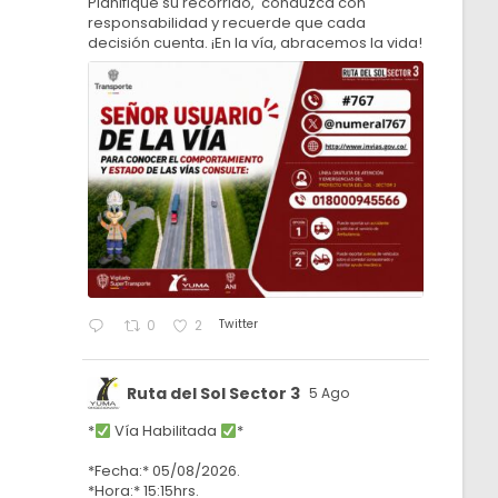
Planifique su recorrido, conduzca con
responsabilidad y recuerde que cada
decisión cuenta. ¡En la vía, abracemos la vida!
Twitter
0
2
Ruta del Sol Sector 3
5 Ago
*
Vía Habilitada
*
*Fecha:* 05/08/2026.
*Hora:* 15:15hrs.