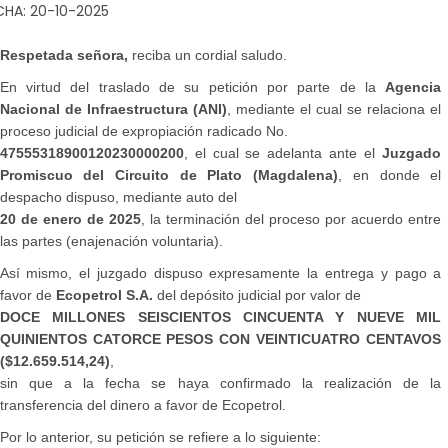
CHA: 20-10-2025
Respetada señora,
reciba un cordial saludo.
En virtud del traslado de su petición por parte de la
Agencia
Nacional de Infraestructura (ANI)
, mediante el cual se relaciona el
proceso judicial de expropiación radicado No.
47555318900120230000200
, el cual se adelanta ante el
Juzgado
Promiscuo del Circuito de Plato (Magdalena)
, en donde el
despacho dispuso, mediante auto del
20 de enero de 2025
, la terminación del proceso por acuerdo entre
las partes (enajenación voluntaria).
Así mismo, el juzgado dispuso expresamente la entrega y pago a
favor de
Ecopetrol S.A.
del depósito judicial por valor de
DOCE MILLONES SEISCIENTOS CINCUENTA Y NUEVE MIL
QUINIENTOS CATORCE PESOS CON VEINTICUATRO CENTAVOS
($12.659.514,24)
,
sin que a la fecha se haya confirmado la realización de la
transferencia del dinero a favor de Ecopetrol.
Por lo anterior, su petición se refiere a lo siguiente: