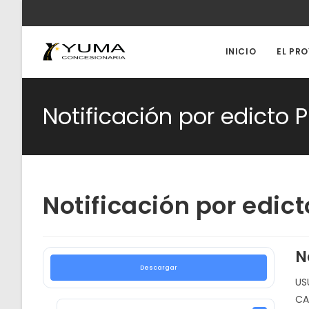
Ir
al
contenido
INICIO
EL PR
Notificación por edicto
Notificación por edi
N
Descargar
US
CA