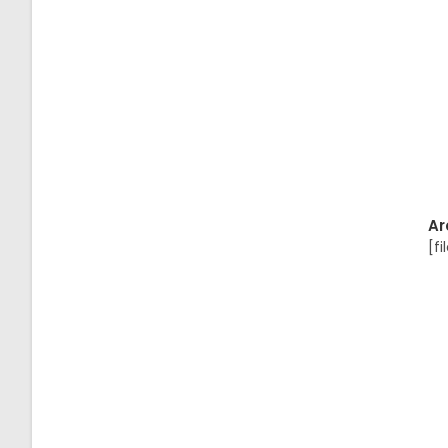
Ar
[fi