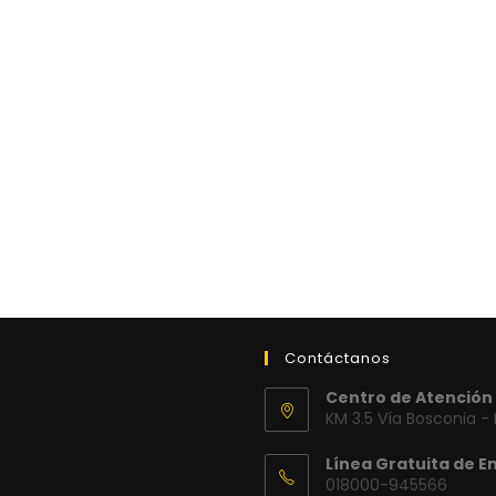
Contáctanos
Centro de Atención 
KM 3.5 Vía Bosconia -
Línea Gratuita de E
018000-945566