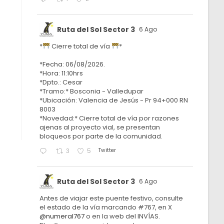
Ruta del Sol Sector 3
6 Ago
*
Cierre total de vía
*
*Fecha: 06/08/2026.
*Hora: 11:10hrs
*Dpto.: Cesar
*Tramo:* Bosconia - Valledupar
*Ubicación: Valencia de Jesús - Pr 94+000 RN
8003
*Novedad:* Cierre total de vía por razones
ajenas al proyecto vial, se presentan
bloqueos por parte de la comunidad.
Twitter
3
5
Ruta del Sol Sector 3
6 Ago
Antes de viajar este puente festivo, consulte
el estado de la vía marcando #767, en X
@numeral767
o en la web del INVÍAS.