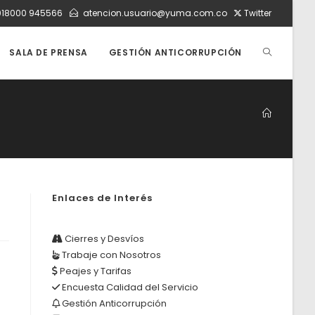
018000 945566
atencion.usuario@yuma.com.co
Twitter
ALTERNAR
SALA DE PRENSA
GESTIÓN ANTICORRUPCIÓN
BÚSQUEDA
DE
Enlaces de Interés
LA
Cierres y Desvíos
Trabaje con Nosotros
WEB
Peajes y Tarifas
Encuesta Calidad del Servicio
Gestión Anticorrupción