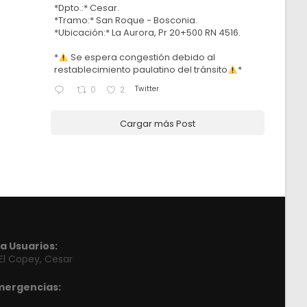
*Dpto.:* Cesar.
*Tramo:* San Roque - Bosconia.
*Ubicación:* La Aurora, Pr 20+500 RN 4516.
*
Se espera congestión debido al
restablecimiento paulatino del tránsito
*
Twitter
0
2
Cargar más Post
a Usuarios:
 El Copey, Cesar
mergencias: