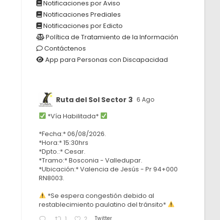
Notificaciones por Aviso
Notificaciones Prediales
Notificaciones por Edicto
Política de Tratamiento de la Información
Contáctenos
App para Personas con Discapacidad
Ruta del Sol Sector 3
6 Ago
*Vía Habilitada*
*Fecha:* 06/08/2026.
*Hora:* 15:30hrs
*Dpto.:* Cesar.
*Tramo:* Bosconia - Valledupar.
*Ubicación:* Valencia de Jesús - Pr 94+000
RN8003.
*Se espera congestión debido al
restablecimiento paulatino del tránsito*
Twitter
1
2