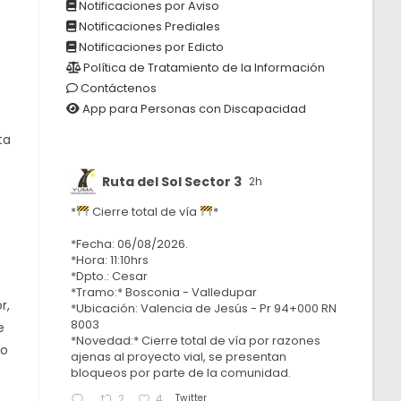
Notificaciones por Aviso
Notificaciones Prediales
Notificaciones por Edicto
Política de Tratamiento de la Información
Contáctenos
App para Personas con Discapacidad
ta
Ruta del Sol Sector 3
2h
*
Cierre total de vía
*
*Fecha: 06/08/2026.
*Hora: 11:10hrs
*Dpto.: Cesar
*Tramo:* Bosconia - Valledupar
r,
*Ubicación: Valencia de Jesús - Pr 94+000 RN
8003
e
*Novedad:* Cierre total de vía por razones
to
ajenas al proyecto vial, se presentan
bloqueos por parte de la comunidad.
Twitter
2
4