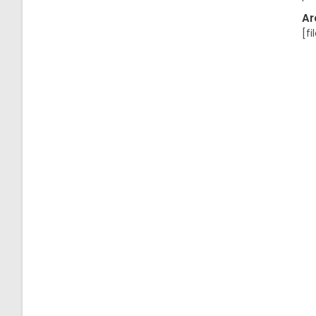
Ar
[fi