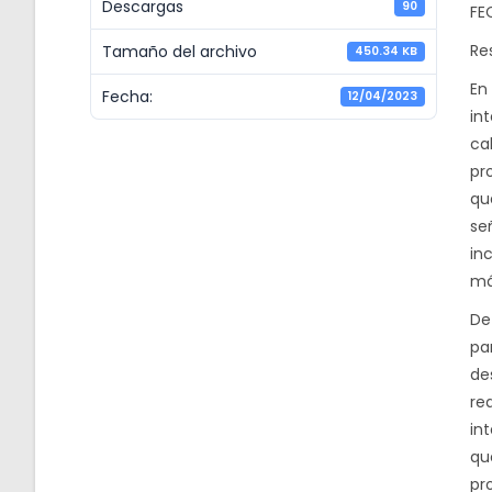
Descargas
90
FE
Re
Tamaño del archivo
450.34 KB
En
Fecha:
12/04/2023
in
ca
pr
qu
se
in
má
De
pa
de
re
in
qu
pro