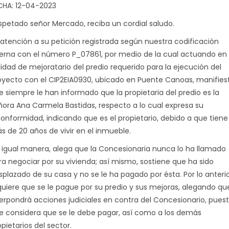
CHA: 12-04-2023
spetado señor Mercado, reciba un cordial saludo.
 atención a su petición registrada según nuestra codificación
terna con el número P_07861, por medio de la cual actuando en
lidad de mejoratario del predio requerido para la ejecución del
oyecto con el CIP2EIA0930, ubicado en Puente Canoas, manifies
e siempre le han informado que la propietaria del predio es la
ñora Ana Carmela Bastidas, respecto a lo cual expresa su
conformidad, indicando que es el propietario, debido a que tiene
s de 20 años de vivir en el inmueble.
 igual manera, alega que la Concesionaria nunca lo ha llamado
ra negociar por su vivienda; así mismo, sostiene que ha sido
splazado de su casa y no se le ha pagado por ésta. Por lo anterio
quiere que se le pague por su predio y sus mejoras, alegando qu
terpondrá acciones judiciales en contra del Concesionario, pues
e considera que se le debe pagar, así como a los demás
pietarios del sector.