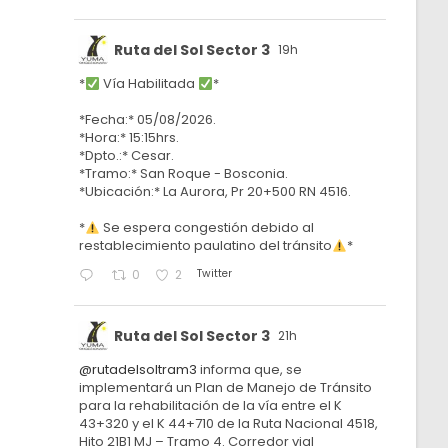
Ruta del Sol Sector 3
19h
*
Vía Habilitada
*
*Fecha:* 05/08/2026.
*Hora:* 15:15hrs.
*Dpto.:* Cesar.
*Tramo:* San Roque - Bosconia.
*Ubicación:* La Aurora, Pr 20+500 RN 4516.
*
Se espera congestión debido al
restablecimiento paulatino del tránsito
*
Twitter
0
2
Ruta del Sol Sector 3
21h
@rutadelsoltram3
informa que, se
implementará un Plan de Manejo de Tránsito
para la rehabilitación de la vía entre el K
43+320 y el K 44+710 de la Ruta Nacional 4518,
Hito 21B1 MJ – Tramo 4. Corredor vial