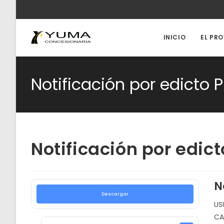
Ir
al
contenido
INICIO
EL PR
Notificación por edicto 
Notificación por edic
N
Descargar
US
CA