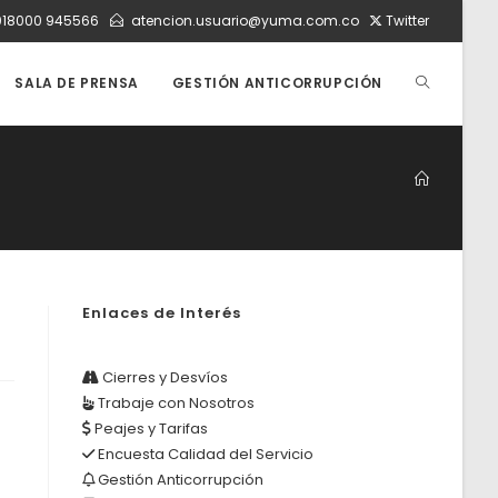
018000 945566
atencion.usuario@yuma.com.co
Twitter
ALTERNAR
SALA DE PRENSA
GESTIÓN ANTICORRUPCIÓN
BÚSQUEDA
DE
Enlaces de Interés
LA
Cierres y Desvíos
Trabaje con Nosotros
WEB
Peajes y Tarifas
Encuesta Calidad del Servicio
Gestión Anticorrupción