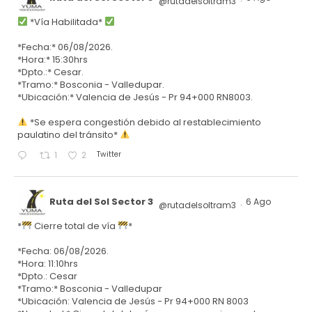
@rutadelsoltram3
·
*Vía Habilitada*
*Fecha:* 06/08/2026.
*Hora:* 15:30hrs
*Dpto.:* Cesar.
*Tramo:* Bosconia - Valledupar.
*Ubicación:* Valencia de Jesús - Pr 94+000 RN8003.
*Se espera congestión debido al restablecimiento
paulatino del tránsito*
Twitter
1
2
Ruta del Sol Sector 3
6 Ago
@rutadelsoltram3
·
*
Cierre total de vía
*
*Fecha: 06/08/2026.
*Hora: 11:10hrs
*Dpto.: Cesar
*Tramo:* Bosconia - Valledupar
*Ubicación: Valencia de Jesús - Pr 94+000 RN 8003