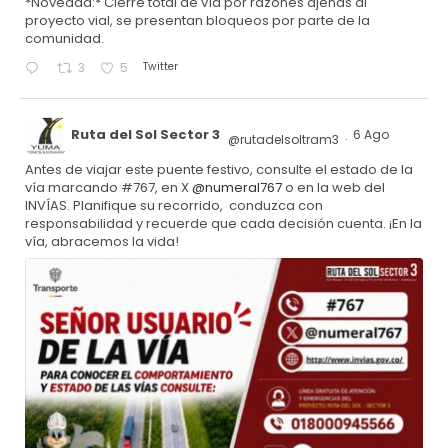
*Novedad:* Cierre total de vía por razones ajenas al
proyecto vial, se presentan bloqueos por parte de la
comunidad.
Twitter
3
5
Ruta del Sol Sector 3
6 Ago
@rutadelsoltram3
·
Antes de viajar este puente festivo, consulte el estado de la
vía marcando #767, en X
@numeral767
o en la web del
INVÍAS. Planifique su recorrido, conduzca con
responsabilidad y recuerde que cada decisión cuenta. ¡En la
vía, abracemos la vida!