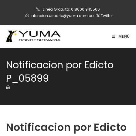
Ir
Línea Gratuita:
018000 945566
al
atencion.usuario@yuma.com.co
Twitter
contenido
MENÚ
Notificacion por Edicto
P_05899
Notificacion por Edicto