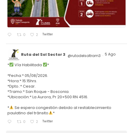
Twitter
0
2
Ruta del Sol Sector 3
5 Ago
@rutadelsoltram3
·
*
Vía Habilitada
*
*Fecha:* 05/08/2026.
*Hora:* 15:15hrs.
*Dpto.:* Cesar.
*Tramo:* San Roque - Bosconia.
*Ubicación:* La Aurora, Pr 20+500 RN 4516.
*
Se espera congestión debido al restablecimiento
paulatino del tránsito
*
Twitter
0
2