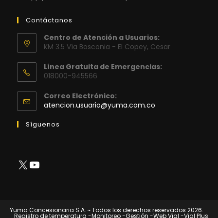
Contáctanos
Centro de Atención a Usuarios:
KM 3.5 Vía Bosconia - El Copey, Cesar
Línea Gratuita de Emergencias:
018000-945566
Correo Electrónico:
Se
atencion.usuario@yuma.com.co
abre
en
Síguenos
tu
aplicación
X
YouTube
Yuma Concesionaria S.A. ~ Todos los derechos reservados 2026.
Registro de temperatura
-Monitoreo
-Gestión
-Web Vial
-Vial Plus