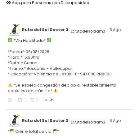
App para Personas con Discapacidad
Ruta del Sol Sector 3
6 Ago
@rutadelsoltram3
·
*Vía Habilitada*
*Fecha:* 06/08/2026.
*Hora:* 15:30hrs
*Dpto.:* Cesar.
*Tramo:* Bosconia - Valledupar.
*Ubicación:* Valencia de Jesús - Pr 94+000 RN8003.
*Se espera congestión debido al restablecimiento
paulatino del tránsito*
Twitter
1
2
Ruta del Sol Sector 3
6 Ago
@rutadelsoltram3
·
*
Cierre total de vía
*