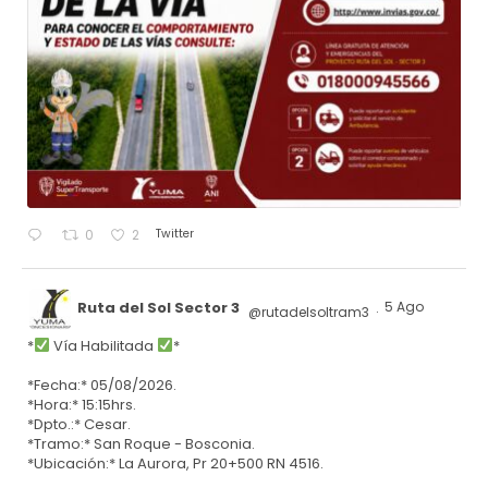
Twitter
0
2
Ruta del Sol Sector 3
5 Ago
@rutadelsoltram3
·
*
Vía Habilitada
*
*Fecha:* 05/08/2026.
*Hora:* 15:15hrs.
*Dpto.:* Cesar.
*Tramo:* San Roque - Bosconia.
*Ubicación:* La Aurora, Pr 20+500 RN 4516.