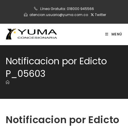
Ir
Línea Gratuita:
018000 945566
al
atencion.usuario@yuma.com.co
Twitter
contenido
MENÚ
Notificacion por Edicto
P_05603
Notificacion por Edicto