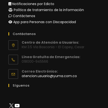
Notificaciones por Edicto
Política de tratamiento de la información
Contáctenos
App para Personas con Discapacidad
Contáctanos
Centro de Atención a Usuarios:
KM 3.5 Vía Bosconia - El Copey, Cesar
Línea Gratuita de Emergencias:
018000-945566
Correo Electrónico:
Se
atencion.usuario@yuma.com.co
abre
en
Síguenos
tu
aplicación
X
YouTube