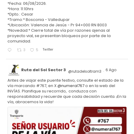
*Fecha: 06/08/2026.
*Hora: 11:10hrs
*Dpto.: Cesar
*Tramo:* Bosconia - Valledupar
*Ubicación: Valencia de Jesús - Pr 94+000 RN 8003
*Novedad:* Cierre total de vía por razones ajenas al
proyecto vial, se presentan bloqueos por parte de la
comunidad.
Twitter
3
5
Ruta del Sol Sector 3
6 Ago
@rutadelsoltram3
·
Antes de viajar este puente festivo, consulte el estado de la
vía marcando #767, en X
@numeral767
o en la web del
INVÍAS. Planifique su recorrido, conduzca con
responsabilidad y recuerde que cada decisión cuenta. ¡En la
vía, abracemos la vida!