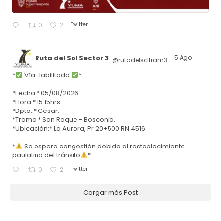
Twitter
0
2
Ruta del Sol Sector 3
5 Ago
@rutadelsoltram3
·
*
Vía Habilitada
*
*Fecha:* 05/08/2026.
*Hora:* 15:15hrs.
*Dpto.:* Cesar.
*Tramo:* San Roque - Bosconia.
*Ubicación:* La Aurora, Pr 20+500 RN 4516.
*
Se espera congestión debido al restablecimiento
paulatino del tránsito
*
Twitter
0
2
Cargar más Post