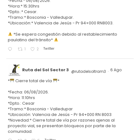
*Fecha:* 06/08/2026.
*Hora:* 15:30hrs
*Dpto.:* Cesar.
*Tramo:* Bosconia - Valledupar.
*Ubicación:* Valencia de Jesús - Pr 94+000 RN8003.
*Se espera congestión debido al restablecimiento
paulatino del tránsito*
Twitter
1
2
Ruta del Sol Sector 3
6 Ago
@rutadelsoltram3
·
*
Cierre total de vía
*
*Fecha: 06/08/2026.
*Hora: 11:10hrs
*Dpto.: Cesar
*Tramo:* Bosconia - Valledupar
*Ubicación: Valencia de Jesús - Pr 94+000 RN 8003
*Novedad:* Cierre total de vía por razones ajenas al
proyecto vial, se presentan bloqueos por parte de la
comunidad.