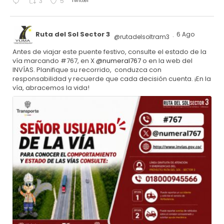
Twitter
3
5
Ruta del Sol Sector 3
6 Ago
@rutadelsoltram3
·
Antes de viajar este puente festivo, consulte el estado de la
vía marcando #767, en X
@numeral767
o en la web del
INVÍAS. Planifique su recorrido, conduzca con
responsabilidad y recuerde que cada decisión cuenta. ¡En la
vía, abracemos la vida!