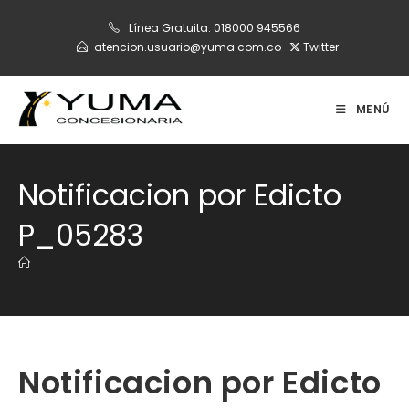
Ir
Línea Gratuita:
018000 945566
al
atencion.usuario@yuma.com.co
Twitter
contenido
MENÚ
Notificacion por Edicto
P_05283
Notificacion por Edicto