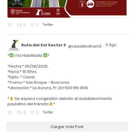
Twitter
0
2
Ruta del Sol Sector 3
5 Ago
@rutadelsoltram3
·
*
Vía Habilitada
*
*Fecha:* 05/08/2026.
*Hora:* 15:15hrs.
*Dpto.:* Cesar.
*Tramo:* San Roque - Bosconia.
*Ubicación:* La Aurora, Pr 20+500 RN 4516.
*
Se espera congestión debido al restablecimiento
paulatino del tránsito
*
Twitter
0
2
Cargar más Post