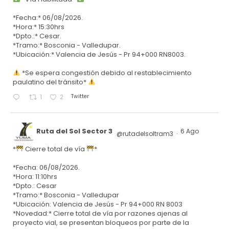
*Fecha:* 06/08/2026.
*Hora:* 15:30hrs
*Dpto.:* Cesar.
*Tramo:* Bosconia - Valledupar.
*Ubicación:* Valencia de Jesús - Pr 94+000 RN8003.
*Se espera congestión debido al restablecimiento
paulatino del tránsito*
Twitter
1
2
Ruta del Sol Sector 3
6 Ago
@rutadelsoltram3
·
*
Cierre total de vía
*
*Fecha: 06/08/2026.
*Hora: 11:10hrs
*Dpto.: Cesar
*Tramo:* Bosconia - Valledupar
*Ubicación: Valencia de Jesús - Pr 94+000 RN 8003
*Novedad:* Cierre total de vía por razones ajenas al
proyecto vial, se presentan bloqueos por parte de la