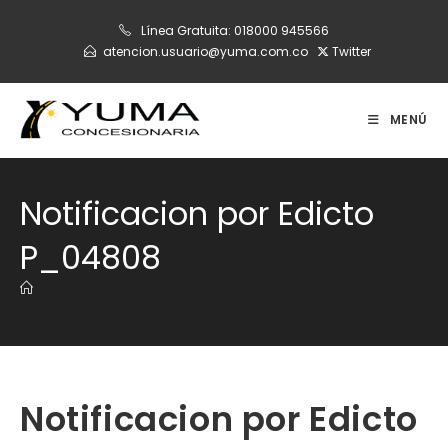
Ir
Línea Gratuita:
018000 945566
al
atencion.usuario@yuma.com.co
Twitter
contenido
MENÚ
Notificacion por Edicto
P_04808
Notificacion por Edicto