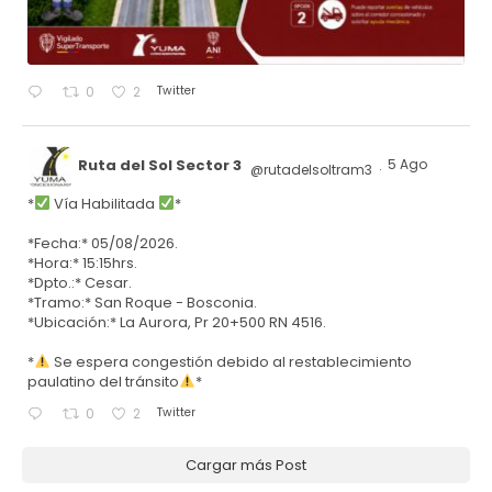
Twitter
0
2
Ruta del Sol Sector 3
5 Ago
@rutadelsoltram3
·
*
Vía Habilitada
*
*Fecha:* 05/08/2026.
*Hora:* 15:15hrs.
*Dpto.:* Cesar.
*Tramo:* San Roque - Bosconia.
*Ubicación:* La Aurora, Pr 20+500 RN 4516.
*
Se espera congestión debido al restablecimiento
paulatino del tránsito
*
Twitter
0
2
Cargar más Post