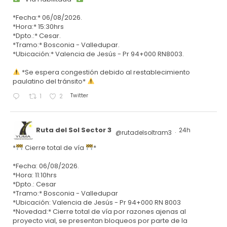
*Fecha:* 06/08/2026.
*Hora:* 15:30hrs
*Dpto.:* Cesar.
*Tramo:* Bosconia - Valledupar.
*Ubicación:* Valencia de Jesús - Pr 94+000 RN8003.
*Se espera congestión debido al restablecimiento
paulatino del tránsito*
Twitter
1
2
Ruta del Sol Sector 3
24h
@rutadelsoltram3
·
*
Cierre total de vía
*
*Fecha: 06/08/2026.
*Hora: 11:10hrs
*Dpto.: Cesar
*Tramo:* Bosconia - Valledupar
*Ubicación: Valencia de Jesús - Pr 94+000 RN 8003
*Novedad:* Cierre total de vía por razones ajenas al
proyecto vial, se presentan bloqueos por parte de la