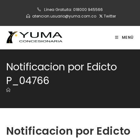
Ir
Línea Gratuita:
018000 945566
al
atencion.usuario@yuma.com.co
Twitter
contenido
MENÚ
Notificacion por Edicto
P_04766
Notificacion por Edicto