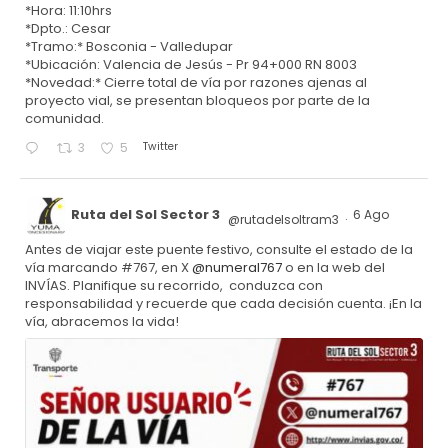
*Hora: 11:10hrs
*Dpto.: Cesar
*Tramo:* Bosconia - Valledupar
*Ubicación: Valencia de Jesús - Pr 94+000 RN 8003
*Novedad:* Cierre total de vía por razones ajenas al
proyecto vial, se presentan bloqueos por parte de la
comunidad.
Twitter
3
5
Ruta del Sol Sector 3
6 Ago
@rutadelsoltram3
·
Antes de viajar este puente festivo, consulte el estado de la
vía marcando #767, en X
@numeral767
o en la web del
INVÍAS. Planifique su recorrido, conduzca con
responsabilidad y recuerde que cada decisión cuenta. ¡En la
vía, abracemos la vida!