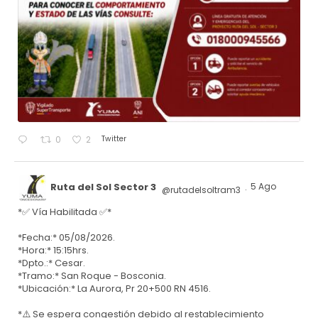
Twitter
0
2
Ruta del Sol Sector 3
5 Ago
@rutadelsoltram3
·
*✅ Vía Habilitada ✅*
*Fecha:* 05/08/2026.
*Hora:* 15:15hrs.
*Dpto.:* Cesar.
*Tramo:* San Roque - Bosconia.
*Ubicación:* La Aurora, Pr 20+500 RN 4516.
*⚠️ Se espera congestión debido al restablecimiento