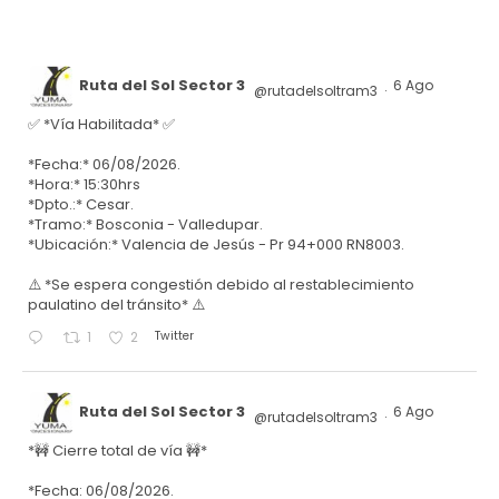
Ruta del Sol Sector 3
6 Ago
@rutadelsoltram3
·
✅ *Vía Habilitada* ✅
*Fecha:* 06/08/2026.
*Hora:* 15:30hrs
*Dpto.:* Cesar.
*Tramo:* Bosconia - Valledupar.
*Ubicación:* Valencia de Jesús - Pr 94+000 RN8003.
⚠️ *Se espera congestión debido al restablecimiento
paulatino del tránsito* ⚠️
Twitter
1
2
Ruta del Sol Sector 3
6 Ago
@rutadelsoltram3
·
*🚧 Cierre total de vía 🚧*
*Fecha: 06/08/2026.