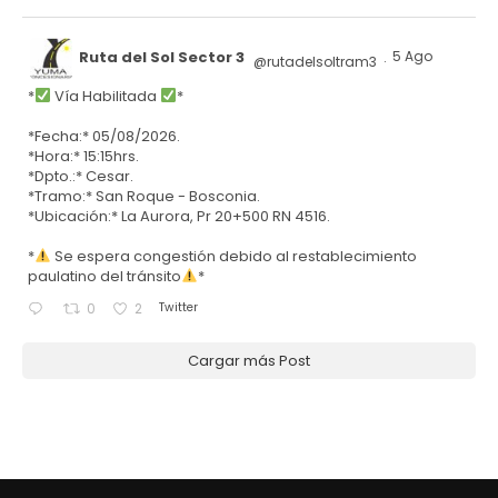
Ruta del Sol Sector 3
5 Ago
@rutadelsoltram3
·
*
Vía Habilitada
*
*Fecha:* 05/08/2026.
*Hora:* 15:15hrs.
*Dpto.:* Cesar.
*Tramo:* San Roque - Bosconia.
*Ubicación:* La Aurora, Pr 20+500 RN 4516.
*
Se espera congestión debido al restablecimiento
paulatino del tránsito
*
Twitter
0
2
Cargar más Post