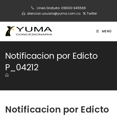
Ir
Línea Gratuita:
018000 945566
al
atencion.usuario@yuma.com.co
Twitter
contenido
MENÚ
Notificacion por Edicto
P_04212
Notificacion por Edicto