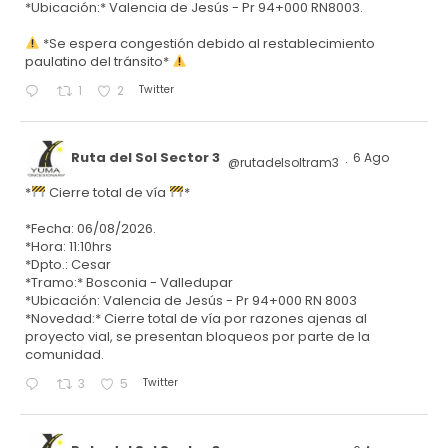
*Ubicación:* Valencia de Jesús - Pr 94+000 RN8003.
*Se espera congestión debido al restablecimiento
paulatino del tránsito*
Twitter
1
2
Ruta del Sol Sector 3
6 Ago
@rutadelsoltram3
·
*
Cierre total de vía
*
*Fecha: 06/08/2026.
*Hora: 11:10hrs
*Dpto.: Cesar
*Tramo:* Bosconia - Valledupar
*Ubicación: Valencia de Jesús - Pr 94+000 RN 8003
*Novedad:* Cierre total de vía por razones ajenas al
proyecto vial, se presentan bloqueos por parte de la
comunidad.
Twitter
3
5