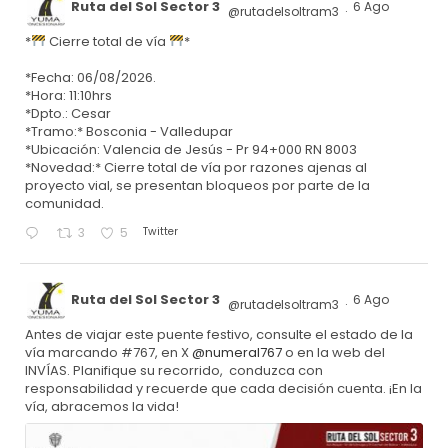
Ruta del Sol Sector 3
6 Ago
@rutadelsoltram3
·
*
Cierre total de vía
*
*Fecha: 06/08/2026.
*Hora: 11:10hrs
*Dpto.: Cesar
*Tramo:* Bosconia - Valledupar
*Ubicación: Valencia de Jesús - Pr 94+000 RN 8003
*Novedad:* Cierre total de vía por razones ajenas al
proyecto vial, se presentan bloqueos por parte de la
comunidad.
Twitter
3
5
Ruta del Sol Sector 3
6 Ago
@rutadelsoltram3
·
Antes de viajar este puente festivo, consulte el estado de la
vía marcando #767, en X
@numeral767
o en la web del
INVÍAS. Planifique su recorrido, conduzca con
responsabilidad y recuerde que cada decisión cuenta. ¡En la
vía, abracemos la vida!