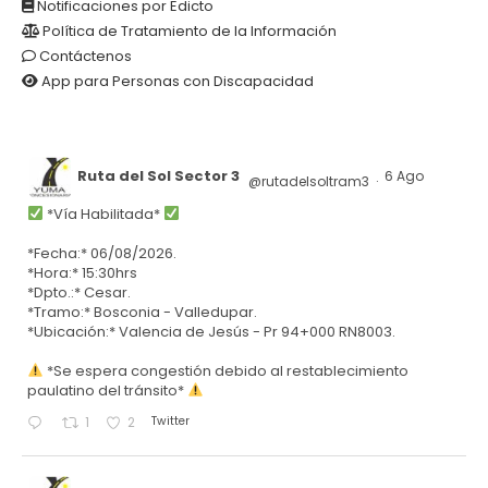
Notificaciones por Edicto
Política de Tratamiento de la Información
Contáctenos
App para Personas con Discapacidad
Ruta del Sol Sector 3
6 Ago
@rutadelsoltram3
·
*Vía Habilitada*
*Fecha:* 06/08/2026.
*Hora:* 15:30hrs
*Dpto.:* Cesar.
*Tramo:* Bosconia - Valledupar.
*Ubicación:* Valencia de Jesús - Pr 94+000 RN8003.
*Se espera congestión debido al restablecimiento
paulatino del tránsito*
Twitter
1
2