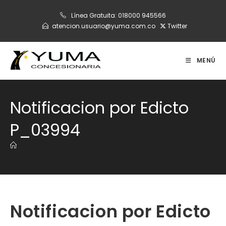
Ir
Línea Gratuita:
018000 945566
al
atencion.usuario@yuma.com.co
Twitter
contenido
MENÚ
Notificacion por Edicto
P_03994
Notificacion por Edicto