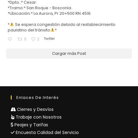
*Dpto.:* Cesar.
*Tramo:* San Roque - Bosconia.
*Ubicación:* La Aurora, Pr 20+500 RN 4516.
*
Se espera congestión debido al restablecimiento
paulatino del tránsito
*
Twitter
0
2
Cargar más Post
Enlaces De Interés
Cierres y Desvíos
Trabaje con Nosotros
Peajes y Tarifas
Encuesta Calidad del Servicio