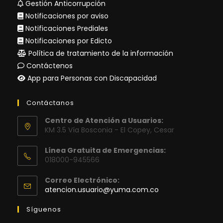
Gestión Anticorrupción
Notificaciones por aviso
Notificaciones Prediales
Notificaciones por Edicto
Política de tratamiento de la información
Contáctenos
App para Personas con Discapacidad
Contáctanos
Centro de Atención a Usuarios:
KM 3.5 Vía Bosconia - El Copey, Cesar
Línea Gratuita de Emergencias:
018000-945566
Correo Electrónico:
Se
atencion.usuario@yuma.com.co
abre
en
Síguenos
tu