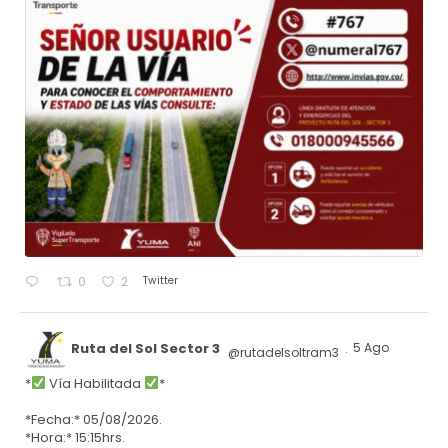
Twitter
0
2
Ruta del Sol Sector 3
5 Ago
@rutadelsoltram3
·
*
Vía Habilitada
*
*Fecha:* 05/08/2026.
*Hora:* 15:15hrs.