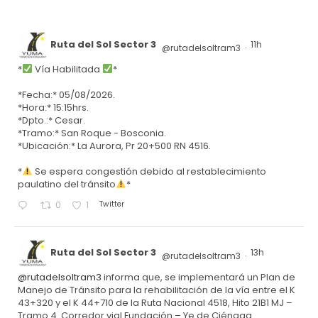
Ruta del Sol Sector 3
11h
@rutadelsoltram3
·
*
Vía Habilitada
*
*Fecha:* 05/08/2026.
*Hora:* 15:15hrs.
*Dpto.:* Cesar.
*Tramo:* San Roque - Bosconia.
*Ubicación:* La Aurora, Pr 20+500 RN 4516.
*
Se espera congestión debido al restablecimiento
paulatino del tránsito
*
Twitter
0
1
Ruta del Sol Sector 3
13h
@rutadelsoltram3
·
@rutadelsoltram3
informa que, se implementará un Plan de
Manejo de Tránsito para la rehabilitación de la vía entre el K
43+320 y el K 44+710 de la Ruta Nacional 4518, Hito 21B1 MJ –
Tramo 4. Corredor vial Fundación – Ye de Ciénaga