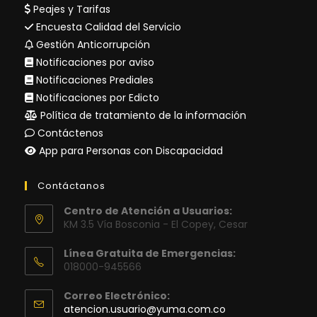
Peajes y Tarifas
Encuesta Calidad del Servicio
Gestión Anticorrupción
Notificaciones por aviso
Notificaciones Prediales
Notificaciones por Edicto
Política de tratamiento de la información
Contáctenos
App para Personas con Discapacidad
Contáctanos
Centro de Atención a Usuarios:
KM 3.5 Vía Bosconia - El Copey, Cesar
Línea Gratuita de Emergencias:
018000-945566
Correo Electrónico:
Se
atencion.usuario@yuma.com.co