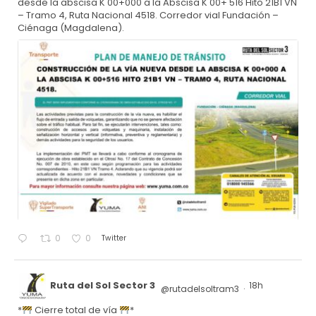
desde la abscisa K 00+000 a la Abscisa K 00+ 516 Hito 21B1 VN
– Tramo 4, Ruta Nacional 4518. Corredor vial Fundación –
Ciénaga (Magdalena).
Twitter
0
0
Ruta del Sol Sector 3
18h
@rutadelsoltram3
·
*
Cierre total de vía
*