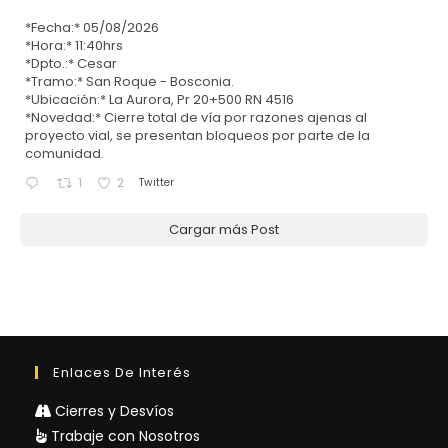
*Fecha:* 05/08/2026
*Hora:* 11:40hrs
*Dpto.:* Cesar
*Tramo:* San Roque - Bosconia.
*Ubicación:* La Aurora, Pr 20+500 RN 4516
*Novedad:* Cierre total de vía por razones ajenas al
proyecto vial, se presentan bloqueos por parte de la
comunidad.
Twitter
1
2
Cargar más Post
Enlaces De Interés
Cierres y Desvíos
Trabaje con Nosotros