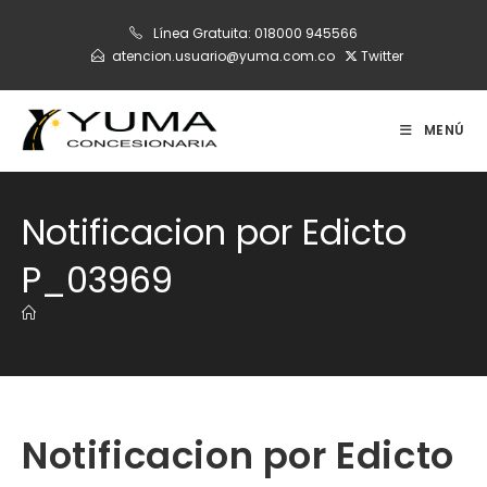
Ir
Línea Gratuita:
018000 945566
al
atencion.usuario@yuma.com.co
Twitter
contenido
MENÚ
Notificacion por Edicto
P_03969
Notificacion por Edicto