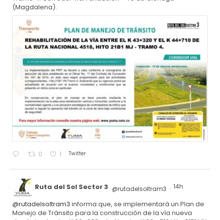
(Magdalena).
Twitter
0
1
Ruta del Sol Sector 3
14h
@rutadelsoltram3
·
@rutadelsoltram3
informa que, se implementará un Plan de
Manejo de Tránsito para la construcción de la vía nueva