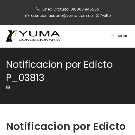
Ir
Línea Gratuita:
018000 945566
al
atencion.usuario@yuma.com.co
Twitter
contenido
MENÚ
Notificacion por Edicto
P_03813
Notificacion por Edicto