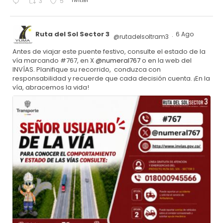
Twitter
3
5
Ruta del Sol Sector 3
6 Ago
@rutadelsoltram3
·
Antes de viajar este puente festivo, consulte el estado de la
vía marcando #767, en X
@numeral767
o en la web del
INVÍAS. Planifique su recorrido, conduzca con
responsabilidad y recuerde que cada decisión cuenta. ¡En la
vía, abracemos la vida!