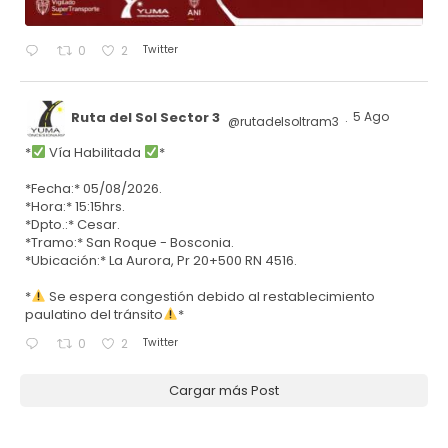
Twitter
0
2
Ruta del Sol Sector 3
5 Ago
@rutadelsoltram3
·
*
Vía Habilitada
*
*Fecha:* 05/08/2026.
*Hora:* 15:15hrs.
*Dpto.:* Cesar.
*Tramo:* San Roque - Bosconia.
*Ubicación:* La Aurora, Pr 20+500 RN 4516.
*
Se espera congestión debido al restablecimiento
paulatino del tránsito
*
Twitter
0
2
Cargar más Post