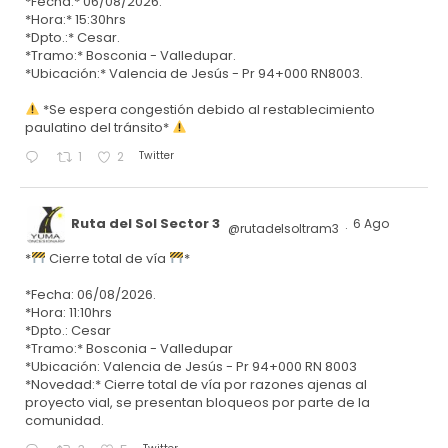
*Fecha:* 06/08/2026.
*Hora:* 15:30hrs
*Dpto.:* Cesar.
*Tramo:* Bosconia - Valledupar.
*Ubicación:* Valencia de Jesús - Pr 94+000 RN8003.
*Se espera congestión debido al restablecimiento
paulatino del tránsito*
Twitter
1
2
Ruta del Sol Sector 3
6 Ago
@rutadelsoltram3
·
*
Cierre total de vía
*
*Fecha: 06/08/2026.
*Hora: 11:10hrs
*Dpto.: Cesar
*Tramo:* Bosconia - Valledupar
*Ubicación: Valencia de Jesús - Pr 94+000 RN 8003
*Novedad:* Cierre total de vía por razones ajenas al
proyecto vial, se presentan bloqueos por parte de la
comunidad.