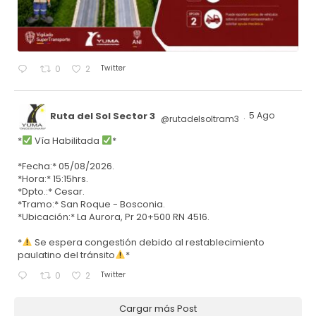
Twitter
0
2
Ruta del Sol Sector 3
5 Ago
@rutadelsoltram3
·
*
Vía Habilitada
*
*Fecha:* 05/08/2026.
*Hora:* 15:15hrs.
*Dpto.:* Cesar.
*Tramo:* San Roque - Bosconia.
*Ubicación:* La Aurora, Pr 20+500 RN 4516.
*
Se espera congestión debido al restablecimiento
paulatino del tránsito
*
Twitter
0
2
Cargar más Post