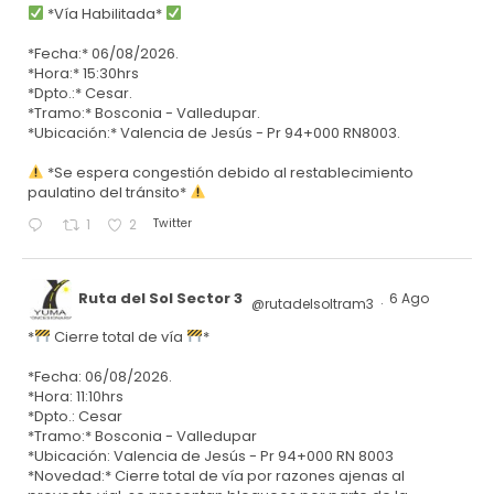
*Vía Habilitada*
*Fecha:* 06/08/2026.
*Hora:* 15:30hrs
*Dpto.:* Cesar.
*Tramo:* Bosconia - Valledupar.
*Ubicación:* Valencia de Jesús - Pr 94+000 RN8003.
*Se espera congestión debido al restablecimiento
paulatino del tránsito*
Twitter
1
2
Ruta del Sol Sector 3
6 Ago
@rutadelsoltram3
·
*
Cierre total de vía
*
*Fecha: 06/08/2026.
*Hora: 11:10hrs
*Dpto.: Cesar
*Tramo:* Bosconia - Valledupar
*Ubicación: Valencia de Jesús - Pr 94+000 RN 8003
*Novedad:* Cierre total de vía por razones ajenas al