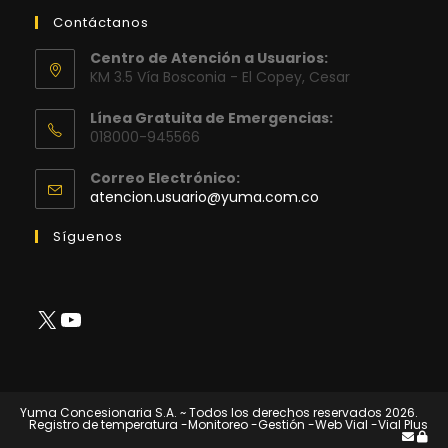
Contáctanos
Centro de Atención a Usuarios:
KM 3.5 Vía Bosconia - El Copey, Cesar
Línea Gratuita de Emergencias:
018000-945566
Correo Electrónico:
Se
atencion.usuario@yuma.com.co
abre
en
Síguenos
tu
aplicación
X
YouTube
Yuma Concesionaria S.A. ~ Todos los derechos reservados 2026.
Registro de temperatura
-Monitoreo
-Gestión
-Web Vial
-Vial Plus