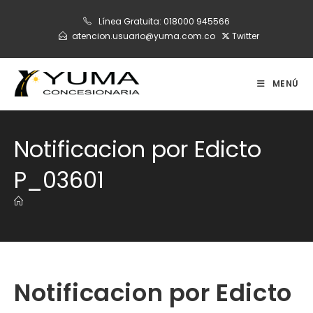
Ir
Línea Gratuita:
018000 945566
al
atencion.usuario@yuma.com.co
Twitter
contenido
MENÚ
Notificacion por Edicto
P_03601
Notificacion por Edicto