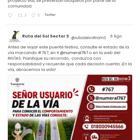
proyecto vial, se presentan bloqueos por parte de la
comunidad.
Twitter
3
5
Ruta del Sol Sector 3
6 Ago
@rutadelsoltram3
·
Antes de viajar este puente festivo, consulte el estado de la
vía marcando #767, en X
@numeral767
o en la web del
INVÍAS. Planifique su recorrido, conduzca con
responsabilidad y recuerde que cada decisión cuenta. ¡En la
vía, abracemos la vida!