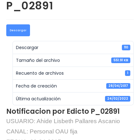
P_02891
Descargar
Descargar
110
Tamaño del archivo
551.91 KB
Recuento de archivos
1
Fecha de creación
28/04/2017
Última actualización
24/02/2022
Notificacion por Edicto P_02891
USUARIO: Ahide Lisbeth Pallares Ascanio
CANAL: Personal OAU fija