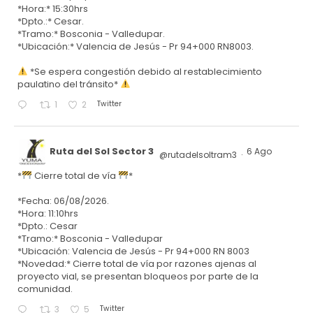
*Hora:* 15:30hrs
*Dpto.:* Cesar.
*Tramo:* Bosconia - Valledupar.
*Ubicación:* Valencia de Jesús - Pr 94+000 RN8003.
*Se espera congestión debido al restablecimiento
paulatino del tránsito*
Twitter
1
2
Ruta del Sol Sector 3
6 Ago
@rutadelsoltram3
·
*
Cierre total de vía
*
*Fecha: 06/08/2026.
*Hora: 11:10hrs
*Dpto.: Cesar
*Tramo:* Bosconia - Valledupar
*Ubicación: Valencia de Jesús - Pr 94+000 RN 8003
*Novedad:* Cierre total de vía por razones ajenas al
proyecto vial, se presentan bloqueos por parte de la
comunidad.
Twitter
3
5