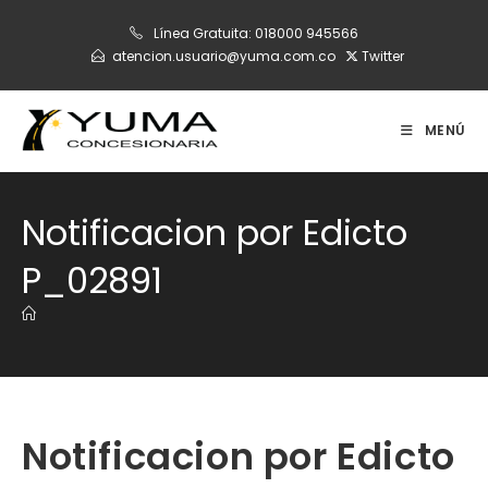
Ir
Línea Gratuita:
018000 945566
al
atencion.usuario@yuma.com.co
Twitter
contenido
MENÚ
Notificacion por Edicto
P_02891
Notificacion por Edicto