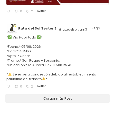
Twitter
0
2
Ruta del Sol Sector 3
5 Ago
@rutadelsoltram3
·
*
Vía Habilitada
*
*Fecha:* 05/08/2026.
*Hora:* 15:15hrs.
*Dpto.:* Cesar.
*Tramo:* San Roque - Bosconia.
*Ubicación:* La Aurora, Pr 20+500 RN 4516.
*
Se espera congestión debido al restablecimiento
paulatino del tránsito
*
Twitter
0
2
Cargar más Post