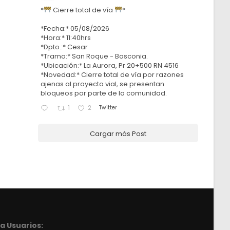
*
Cierre total de vía
*
*Fecha:* 05/08/2026
*Hora:* 11:40hrs
*Dpto.:* Cesar
*Tramo:* San Roque - Bosconia.
*Ubicación:* La Aurora, Pr 20+500 RN 4516
*Novedad:* Cierre total de vía por razones
ajenas al proyecto vial, se presentan
bloqueos por parte de la comunidad.
Twitter
1
2
Cargar más Post
a Usuarios: