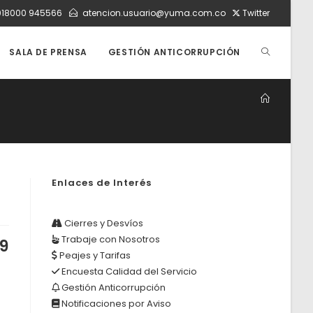
018000 945566
atencion.usuario@yuma.com.co
Twitter
ALTERNAR
SALA DE PRENSA
GESTIÓN ANTICORRUPCIÓN
BÚSQUEDA
DE
Enlaces de Interés
LA
Cierres y Desvíos
Trabaje con Nosotros
9
Peajes y Tarifas
WEB
Encuesta Calidad del Servicio
Gestión Anticorrupción
Notificaciones por Aviso