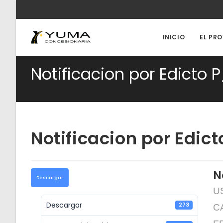
Ir
al
contenido
INICIO
EL PR
Notificacion por Edicto
Notificacion por Edi
N
Descargar
US
Descargar
273
CA