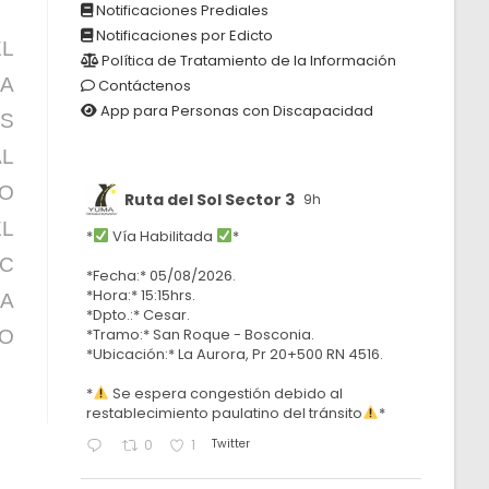
Notificaciones Prediales
Notificaciones por Edicto
L
Política de Tratamiento de la Información
A
Contáctenos
App para Personas con Discapacidad
S
L
TO
Ruta del Sol Sector 3
9h
EL
*
Vía Habilitada
*
C
*Fecha:* 05/08/2026.
*Hora:* 15:15hrs.
A
*Dpto.:* Cesar.
*Tramo:* San Roque - Bosconia.
IO
*Ubicación:* La Aurora, Pr 20+500 RN 4516.
*
Se espera congestión debido al
restablecimiento paulatino del tránsito
*
Twitter
0
1