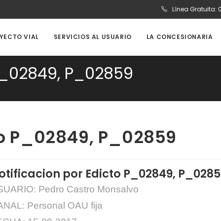
Línea Gratuita:
OYECTO VIAL
SERVICIOS AL USUARIO
LA CONCESIONARIA
 P_02849, P_02859
cto P_02849, P_02859
otificacion por Edicto P_02849, P_0285
UARIO: Pedro Castro Monsalvo
NAL: Personal OAU fija