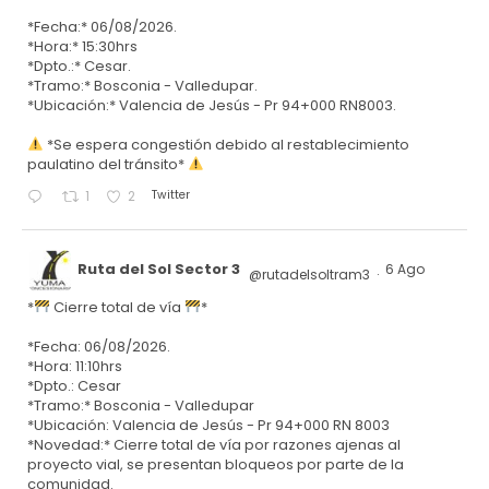
*Fecha:* 06/08/2026.
*Hora:* 15:30hrs
*Dpto.:* Cesar.
*Tramo:* Bosconia - Valledupar.
*Ubicación:* Valencia de Jesús - Pr 94+000 RN8003.
*Se espera congestión debido al restablecimiento
paulatino del tránsito*
Twitter
1
2
Ruta del Sol Sector 3
6 Ago
@rutadelsoltram3
·
*
Cierre total de vía
*
*Fecha: 06/08/2026.
*Hora: 11:10hrs
*Dpto.: Cesar
*Tramo:* Bosconia - Valledupar
*Ubicación: Valencia de Jesús - Pr 94+000 RN 8003
*Novedad:* Cierre total de vía por razones ajenas al
proyecto vial, se presentan bloqueos por parte de la
comunidad.