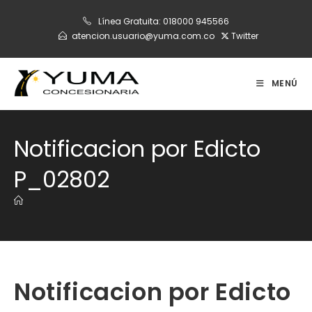
Ir
Línea Gratuita:
018000 945566
al
atencion.usuario@yuma.com.co
Twitter
contenido
MENÚ
Notificacion por Edicto
P_02802
Notificacion por Edicto