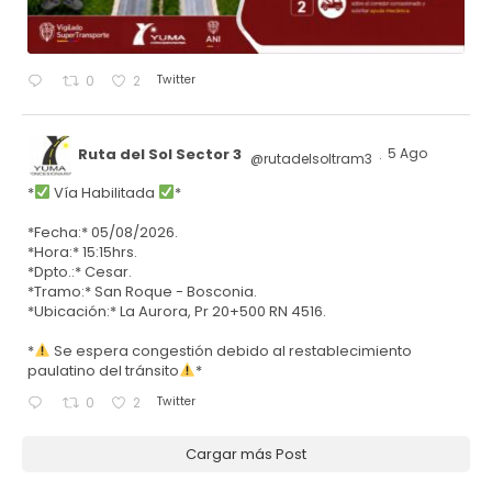
Twitter
0
2
Ruta del Sol Sector 3
5 Ago
@rutadelsoltram3
·
*
Vía Habilitada
*
*Fecha:* 05/08/2026.
*Hora:* 15:15hrs.
*Dpto.:* Cesar.
*Tramo:* San Roque - Bosconia.
*Ubicación:* La Aurora, Pr 20+500 RN 4516.
*
Se espera congestión debido al restablecimiento
paulatino del tránsito
*
Twitter
0
2
Cargar más Post